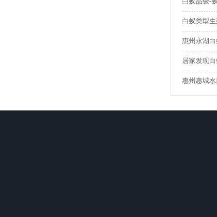
白蚁品级-
白蚁类型生
惠州永湖白
居家发现白
惠州惠城水
关于卫城
白蚁防治
杀虫灭鼠
网站前言
惠城区白蚁防治
惠州灭鼠公