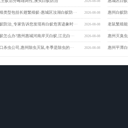
蚁王蚁后分雌雄两性,澳头白蚁防治
惠城区白蚁
2026-08-08
殖类型包括长翅繁殖蚁-惠城区汝湖白蚁防···
惠州白蚁防
2026-08-08
蚁防治_专家告诉您发现有白蚁危害迹象时···
老鼠繁殖能
2026-08-08
蚁怎么办?惠州惠城河南岸灭白蚁,江北白···
惠州灭臭虫
2026-08-08
口杀虫公司,惠州除虫灭鼠,冬季是除虫的···
惠州平潭白
2026-08-08
新闻动态
服务网络
联系我们
司
行业新闻
惠州白蚁防治