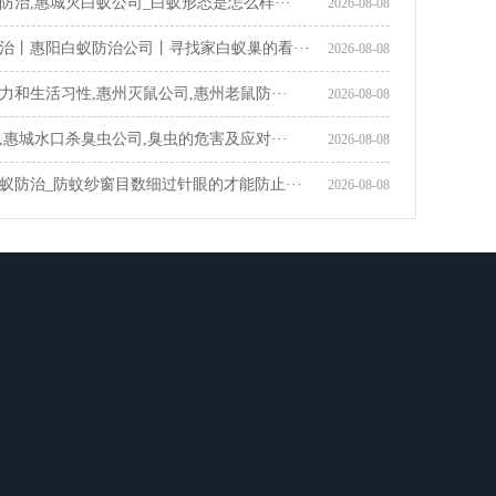
防治,惠城灭白蚁公司_白蚁形态是怎么样···
2026-08-08
治丨惠阳白蚁防治公司丨寻找家白蚁巢的看···
2026-08-08
力和生活习性,惠州灭鼠公司,惠州老鼠防···
2026-08-08
,惠城水口杀臭虫公司,臭虫的危害及应对···
2026-08-08
蚁防治_防蚊纱窗目数细过针眼的才能防止···
2026-08-08
全国咨询热线
4006846998