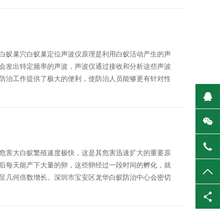
白蚁巢穴白蚁巢定位声波仪原理是利用白蚁活动产生的声
会发出特定频率的声波，声波仪通过接收和分析这些声波
防治工作提供了极大的便利，使防治人员能够更有针对性
在
微
138
危害大白蚁繁殖速度极快，这是其危害迅速扩大的重要原
后每天能产下大量的卵，这些卵经过一段时间的孵化，就
TO
呈几何倍数增长。深圳市宝安区龙华白蚁防治中心会密切