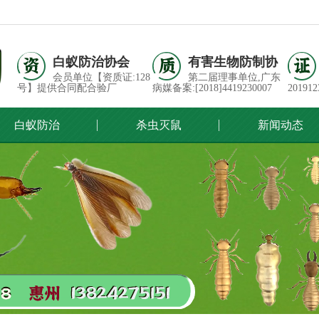
白蚁防治协会
有害生物防制协
会员单位【资质证:128
第二届理事单位,广东
号】提供合同配合验厂
病媒备案:[2018]4419230007
201912
白蚁防治
杀虫灭鼠
新闻动态