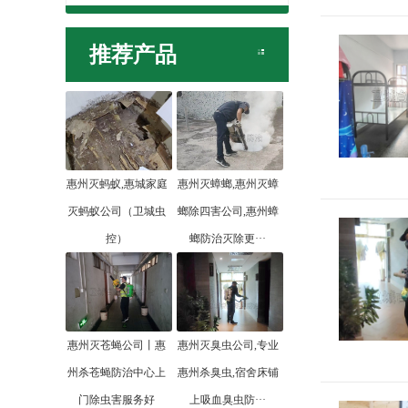
推荐产品
惠州灭蚂蚁,惠城家庭
惠州灭蟑螂,惠州灭蟑
灭蚂蚁公司（卫城虫
螂除四害公司,惠州蟑
控）
螂防治灭除更···
惠州灭苍蝇公司丨惠
惠州灭臭虫公司,专业
州杀苍蝇防治中心上
惠州杀臭虫,宿舍床铺
门除虫害服务好
上吸血臭虫防···