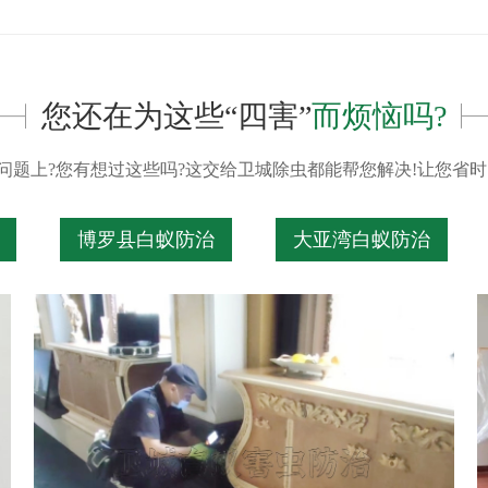
您还在为这些“四害”
而烦恼吗?
问题上?您有想过这些吗?这交给卫城除虫都能帮您解决!让您省时
博罗县白蚁防治
大亚湾白蚁防治