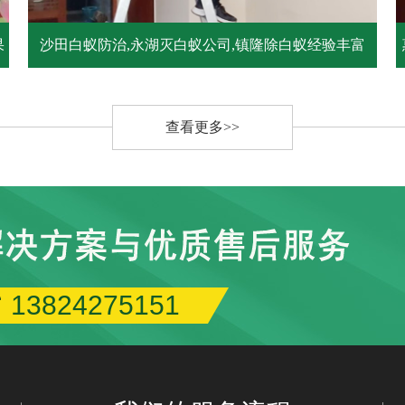
果
沙田白蚁防治,永湖灭白蚁公司,镇隆除白蚁经验丰富
查看更多>>
13824275151