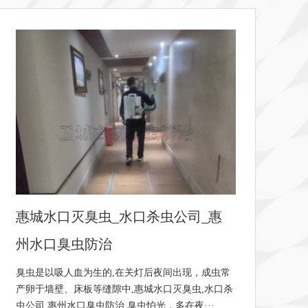
惠城汝湖宿舍灭臭虫_汝湖杀臭虫公
司_惠州汝湖臭虫防治消杀彻···
灭杀清除臭虫是一件比较麻烦的工作,寻找臭虫的聚
惠
集地,然后集体铲除,惠城汝湖宿舍灭臭虫,汝湖杀臭
老
虫公司,惠州汝湖臭虫防治消杀彻底,一般而言···
多