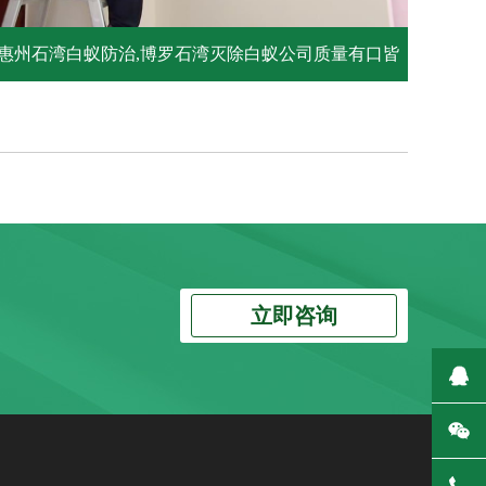
惠州石湾白蚁防治,博罗石湾灭除白蚁公司质量有口皆
碑
立即咨询
在
微
138