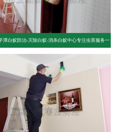
平潭白蚁防治-灭除白蚁-消杀白蚁中心专注虫害服务一
次见效