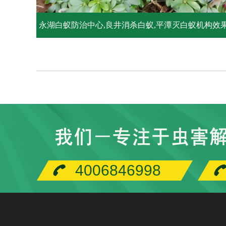
永湖白蚁防治中心,良井消杀白蚁,平潭灭白蚁机构效
十分显著
4006846998