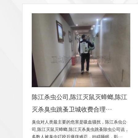
江
惠州灭鼠公司-杀蚊虫除蟑螂灭鼠灭
白蚁找惠州卫城,优质高效专···
公
惠州卫城灭鼠公司是一家专业从事灭鼠、杀虫、灭
，
蟑、灭蚊、灭白蚁等害虫防治的公司，惠州灭鼠公
司,惠州杀蚊虫,惠州除蟑螂,惠州灭鼠,惠州灭白···