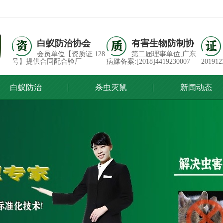
白蚁防治协会
有害生物防制协
会员单位【资质证:128
第二届理事单位,广东
号】提供合同配合验厂
病媒备案:[2018]4419230007
201912
白蚁防治
杀虫灭鼠
新闻动态