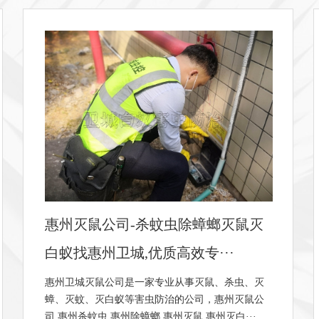
惠城水口灭臭虫_水口杀虫公司_惠
州水口臭虫防治
臭虫是以吸人血为生的,在关灯后夜间出现，成虫常
产卵于墙壁、床板等缝隙中,惠城水口灭臭虫,水口杀
虫公司,惠州水口臭虫防治,臭虫怕光，多在夜···