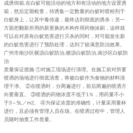
成诱饵箱,在白蚁可能活动的地方和有活动的地方设置诱
箱，然后定期检查，待诱集一定数量的白蚁时喷粉剂于
白蚁身上，让其中毒传递，最终达到彻底的诱杀；另一
方面把翻新所用的新更换的木构件用药物涂刷，这样就
可以在对原有白蚁危害进行灭杀的同时，对可能发生新
的白蚁危害进行了预防处理，达到了较满意防治效果。
广州市南沙区横沥白蚁防治,横沥白蚁防治,南沙区白蚁防
治
质量保证措施 ①对施工现场进行清理。在施工前对所要
喷洒的场地进行彻底清查，将被白蚁作为食物的材料清
理干净。 ②在喷洒时，分两遍进行，前后两遍的喷洒方
向要垂直。 ③喷洒的药物浓度不低于1％，用药量不小
于3～5L／m2。 ④为保证浓度的准确性，计量采用量杯
进行，且必须有管理人员在场。在喷洒过程中，管理人
员随时抽查工作质量。