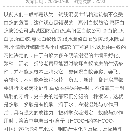
发布日期：2026-07-30 浏览次数：
2999
以前人们一般都是认为，钢筋混凝土结构建筑物不会受
白蚁的危害，这种观点是错误的。
惠州白蚁防治
,惠阳白
蚁防治公司,惠城区防治白蚁,惠阳区白蚁公司,杀白蚁,灭
白蚁,治白蚁,惠阳白蚁预防,淡水装修白蚁预防,淡水除四
害,平潭新圩镇隆澳头平山镇霞涌三栋西区,这是由白蚁的
习性决定的，由于白蚁大多在阴暗潮湿的土壤里孵化、
繁殖、活动，拆除老房只能暂时破坏白蚁成虫的生活条
件，并不能从根本上消灭它，更何况白蚁会爬、会飞、
会转移，不可能全部消灭掉。所以，新建、翻建房屋都
要进行灭蚁药物处理,白蚁在侵蚀物件时，不仅靠其一对
锐利的牙齿，更主要的是靠它们分泌的一种液体，这就
是蚁酸，蚁酸是有机酸，溶于水，在潮湿处与水作用
后，具有强大的腐蚀力。据科学实验测定，蚁酸与水作
用时，溶液中电离出H+离子（HCOOH约等HCOO-
+H+）这些溶液与水泥、钢筋产生化学反应，反应质理