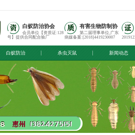
白蚁防治协会
有害生物防制协
会员单位【资质证:128
第二届理事单位,广东
号】提供合同配合验厂
病媒备案:[2018]4419230007
201912
白蚁防治
杀虫灭鼠
新闻动态