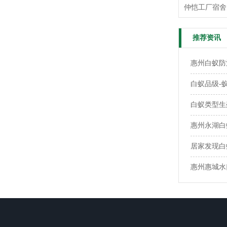
仲恺工厂宿舍
推荐资讯
惠州白蚁防
白蚁品级-
白蚁类型生
惠州永湖白
居家发现白
惠州惠城水