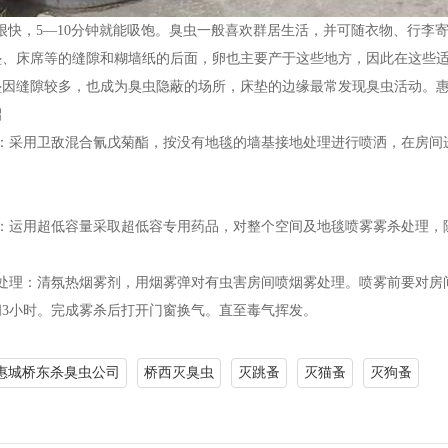
快，5—10分钟就能吸饱。臭虫一般喜欢群居生活，并可随衣物、行李
垫、床席等的缝隙和糊墙纸的后面，卵也主要产于这些地方，因此在这些
因缝隙较多，也成为臭虫隐蔽的场所，床垫的边缘最常发现臭虫活动。惠城
招
法：采用卫敌混合氰戊菊酯，按没有地毯的墙基接地处理进行喷洒，在房间
：运用超低容量采取超低容专用药品，对整个空间及地毯喷雾雾杀处理，随
杀处理：清氛热烟雾剂，用烟雾弹对有虫害房间喷烟雾处理。喷雾前要对房
间3小时。完成雾杀后打开门窗换气。直至毒气挥发。
惠城桥东杀臭虫公司
桥西灭臭虫
灭跳蚤
灭猫蚤
灭狗蚤