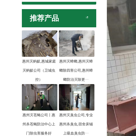
推荐产品
惠州灭蚂蚁,惠城家庭
惠州灭蟑螂,惠州灭蟑
灭蚂蚁公司（卫城虫
螂除四害公司,惠州蟑
控）
螂防治灭除更···
惠州灭苍蝇公司丨惠
惠州灭臭虫公司,专业
州杀苍蝇防治中心上
惠州杀臭虫,宿舍床铺
门除虫害服务好
上吸血臭虫防···