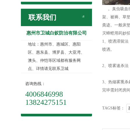
。臭虫吸血很
联系我们
架、被褥、草
粪迹。一般床垫
惠州市卫城白蚁防治有限公司
灭蟑螳用药妙
1、喷洒滞留
地址：惠州市、惠城区、惠阳
喷洒。
区、惠东县、博罗县、大亚湾、
澳头、仲恺等区域都有服务网
2、喷雾速杀法
点、详情请见联系卫城
3、热烟雾熏
咨询热线：
完毕需封闭房
4006846998
13824275151
TAGS标签：