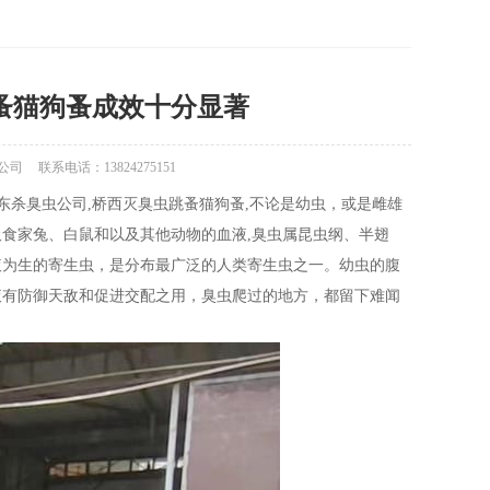
蚤猫狗蚤成效十分显著
公司
联系电话：13824275151
东杀臭虫公司,桥西灭臭虫跳蚤猫狗蚤,不论是幼虫，或是雌雄
食家兔、白鼠和以及其他动物的血液,臭虫属昆虫纲、半翅
液为生的寄生虫，是分布最广泛的人类寄生虫之一。幼虫的腹
液有防御天敌和促进交配之用，臭虫爬过的地方，都留下难闻