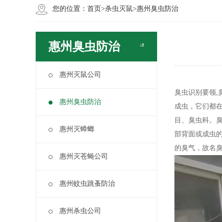
您的位置：
首页
>
杀虫灭鼠
>
惠州臭虫防治
惠州臭虫防治
惠州灭鼠公司
臭虫识别要领,
惠州臭虫防治
成虫，它们都
目、臭虫科。
惠州灭蟑螂
部背面或成虫
的臭气，故名
惠州灭苍蝇公司
惠州蚊虫跳蚤防治
惠州杀虫公司