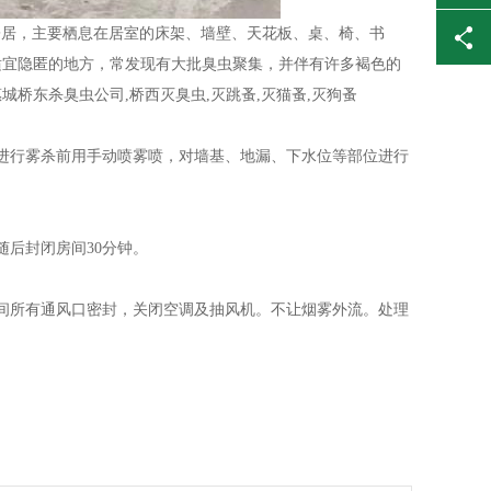
寄居，主要栖息在居室的床架、墙壁、天花板、桌、椅、书
适宜隐匿的地方，常发现有大批臭虫聚集，并伴有许多褐色的
桥东杀臭虫公司,桥西灭臭虫,灭跳蚤,灭猫蚤,灭狗蚤
进行雾杀前用手动喷雾喷，对墙基、地漏、下水位等部位进行
后封闭房间30分钟。
间所有通风口密封，关闭空调及抽风机。不让烟雾外流。处理