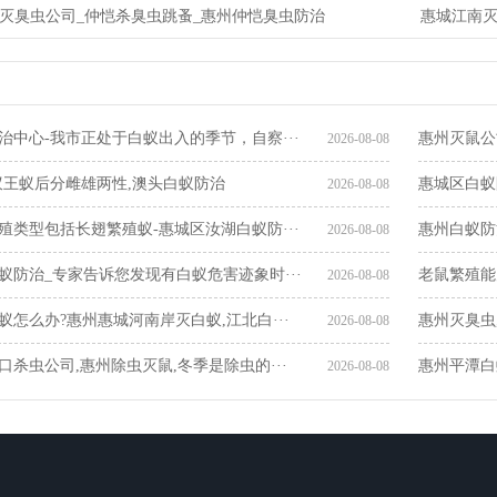
灭臭虫公司_仲恺杀臭虫跳蚤_惠州仲恺臭虫防治
惠城江南
治中心-我市正处于白蚁出入的季节，自察···
惠州灭鼠公
2026-08-08
蚁王蚁后分雌雄两性,澳头白蚁防治
惠城区白蚁
2026-08-08
殖类型包括长翅繁殖蚁-惠城区汝湖白蚁防···
惠州白蚁防
2026-08-08
蚁防治_专家告诉您发现有白蚁危害迹象时···
老鼠繁殖能
2026-08-08
蚁怎么办?惠州惠城河南岸灭白蚁,江北白···
惠州灭臭虫
2026-08-08
口杀虫公司,惠州除虫灭鼠,冬季是除虫的···
惠州平潭白
2026-08-08