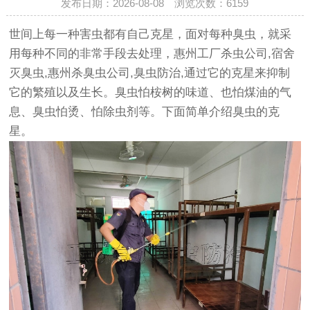
发布日期：2026-08-08 浏览次数：
6159
世间上每一种害虫都有自己克星，面对每种臭虫，就采
用每种不同的非常手段去处理，惠州工厂杀虫公司,宿舍
灭臭虫,惠州杀臭虫公司,臭虫防治,通过它的克星来抑制
它的繁殖以及生长。臭虫怕桉树的味道、也怕煤油的气
息、臭虫怕烫、怕除虫剂等。下面简单介绍臭虫的克
星。