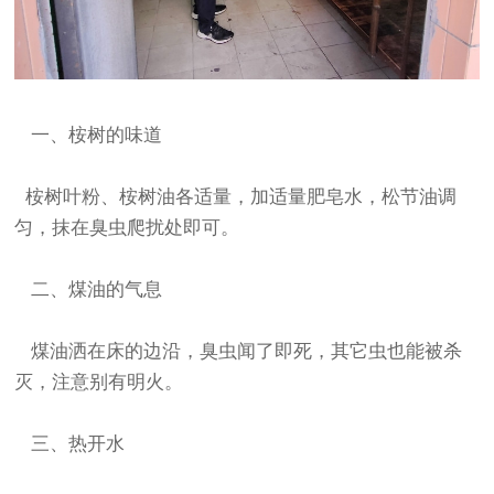
一、桉树的味道
桉树叶粉、桉树油各适量，加适量肥皂水，松节油调
匀，抹在臭虫爬扰处即可。
二、煤油的气息
煤油洒在床的边沿，臭虫闻了即死，其它虫也能被杀
灭，注意别有明火。
三、热开水