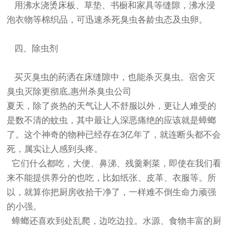
用沸水浇烫床板、草垫、书橱和家具等缝隙，沸水浸
泡衣物等棉织品，可迅速杀死臭虫各龄虫态及虫卵。
四、除虫剂
买灭臭虫的药洒在床缝隙中，也能杀灭臭虫。宿舍灭
臭虫灭除更彻底,惠州杀臭虫公司
夏天，除了炎热的天气让人不舒服以外，更让人难受的
是数不清的蚊虫，其中最让人深恶痛绝的应该就是蟑螂
了。这个神奇的物种已经存在3亿年了，就连断头都不会
死，属实让人感到头疼。
它们什么都吃，大便、鼻涕、残羹剩菜，即使在我们看
来不能提供养分的也吃，比如纸张、皮革、衣服等。所
以，就算你把厨房收拾干净了，一样难不倒生命力顽强
的小强。
蟑螂还喜欢到处乱爬，边吃边拉。水源、食物丰富的厨