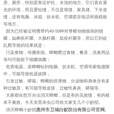
房、厕所，特别是靠近炉灶、水池的地方。它们喜欢避
光的环境，而且爱钻缝，不仅是墙缝、家具缝、下水道
缝，还有电脑、冰箱、饮水机、空调甚至电话和插线板
等地方。
因为已经被证明携带约40-50种对脊椎动物致病的细
菌，如痢疾杆菌、大肠杆菌、鼠疫杆菌等，所以它到处
乱爬导致的结果就是：
污染食物，传播疾病。蟑螂爬过食物，餐具，洗漱用品
等均可能留下细菌病菌；
危害电器。若蟑螂钻到电脑、饮水机、空调等家电缝隙
中，可能导致机器故障；
引发过敏、哮喘。蟑螂的排泄物、分泌物和身体含有多
种过敏原，有可能导致皮疹、过敏性鼻炎、哮喘等。
大家都在想尽办法消灭蟑螂，但是有的见效慢，有的根
本不奏效。今天东莞杀虫公司给大家支几个小妙招。
惠州市卫城白蚁防治有限公司官网,
消灭蟑螂小妙招