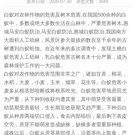
发布日期：2026-07-30 浏览次数：
3048
白蚁对农林作物的危害及树木危害,在我国500余种的白
蚁中，多数或绝大多数生活在山林中，严重危害树木,
惠
城马安白蚁防治
,
马安白蚁防治
,惠城白蚁防治,我国南方
大面积人工幼林，风景区参天挺拔的数百至千余年的古
树遭到白蚁蛀蚀。在近年来的多次调查中，发现土栖白
蚁危害人工幼林，乳白蚁危害古树名木十分严重，成为
森林保护工作的一大问题。
白蚁对农作物的危害范围非常之广，诸如甘蔗，棉花，
水稻，大麦，小麦，玉米，烟草，花生等。白蚁危害小
麦多从根茎部咬断或将根系吃光。白蚁危害旱地蔗田尤
为严重，从下种到收获均遭其害，其中萌芽受害最重，
幼苗期受害最轻，生长期至收获期又趋严重。下种后白
蚁从种蔗两端切口侵入，食去内部组织，最后剩下表皮
空壳，蔗芽不能萌发造成缺株，缺株多者需重新种植。
成株以后，白蚁从蔗茎基部侵入，沿着茎向上取食，严