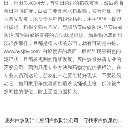
田，稻田失水3-4天，首先田角边的稻株被害，然后逐渐
向田中间扩展，白蚁主要食害水稻根部，被害稻株，叶
片首先发黄，以后全丛稻苗很快枯死，用手轻轻一提即
可拔起，稻根全部被吃光。惠城马安白蚁防治,马安白蚁
防治,辨别白蚁最直接的方法就是眼观，如果物体表面出
现很多细孔，且都是粉末状的东西，就有可能是虫蛀。
www.hysjby.com
白蚁侵害的表面一般都呈现黑褐色的
泥巴状，且循着规则的路线发展。灭白蚁最好请专业的
灭蚁公司，因为只用专业方法和药物才能彻底根治。在
专业人员到达前，朋友们一定要维持好现状，不要轻易
动它，如用家用杀虫喷雾剂喷杀或捅破土堆、拆卸被白
蚁蛀蚀的部位，防止受害范围扩大。
惠州白蚁防治丨惠阳白蚁防治公司丨寻找家白蚁巢的看外露特征方法