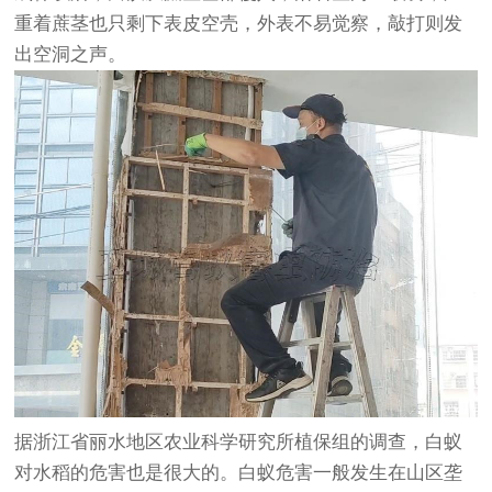
重着蔗茎也只剩下表皮空壳，外表不易觉察，敲打则发
出空洞之声。
据浙江省丽水地区农业科学研究所植保组的调查，白蚁
对水稻的危害也是很大的。白蚁危害一般发生在山区垄