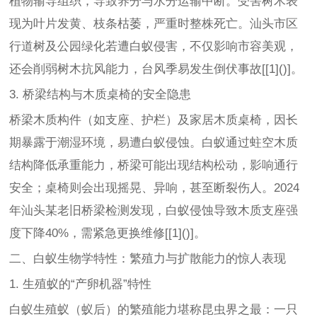
植物输导组织，导致养分与水分运输中断。受害树木表
现为叶片发黄、枝条枯萎，严重时整株死亡。汕头市区
行道树及公园绿化若遭白蚁侵害，不仅影响市容美观，
还会削弱树木抗风能力，台风季易发生倒伏事故[[1]()]。
3. 桥梁结构与木质桌椅的安全隐患
桥梁木质构件（如支座、护栏）及家居木质桌椅，因长
期暴露于潮湿环境，易遭白蚁侵蚀。白蚁通过蛀空木质
结构降低承重能力，桥梁可能出现结构松动，影响通行
安全；桌椅则会出现摇晃、异响，甚至断裂伤人。2024
年汕头某老旧桥梁检测发现，白蚁侵蚀导致木质支座强
度下降40%，需紧急更换维修[[1]()]。
二、白蚁生物学特性：繁殖力与扩散能力的惊人表现
1. 生殖蚁的“产卵机器”特性
白蚁生殖蚁（蚁后）的繁殖能力堪称昆虫界之最：一只