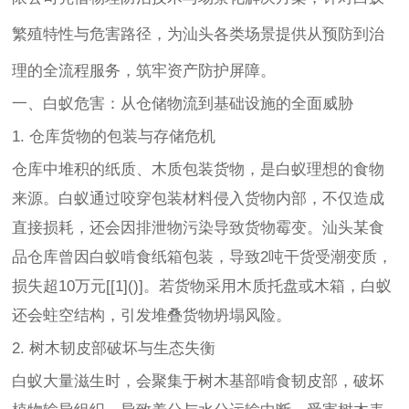
繁殖特性与危害路径，为汕头各类场景提供从预防到治
理的全流程服务，筑牢资产防护屏障。
一、白蚁危害：从仓储物流到基础设施的全面威胁
1. 仓库货物的包装与存储危机
仓库中堆积的纸质、木质包装货物，是白蚁理想的食物
来源。白蚁通过咬穿包装材料侵入货物内部，不仅造成
直接损耗，还会因排泄物污染导致货物霉变。汕头某食
品仓库曾因白蚁啃食纸箱包装，导致2吨干货受潮变质，
损失超10万元[[1]()]。若货物采用木质托盘或木箱，白蚁
还会蛀空结构，引发堆叠货物坍塌风险。
2. 树木韧皮部破坏与生态失衡
白蚁大量滋生时，会聚集于树木基部啃食韧皮部，破坏