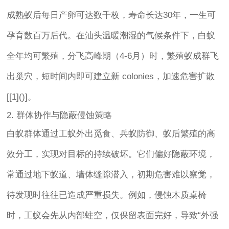
成熟蚁后每日产卵可达数千枚，寿命长达30年，一生可
孕育数百万后代。在汕头温暖潮湿的气候条件下，白蚁
全年均可繁殖，分飞高峰期（4-6月）时，繁殖蚁成群飞
出巢穴，短时间内即可建立新 colonies，加速危害扩散
[[1]()]。
2. 群体协作与隐蔽侵蚀策略
白蚁群体通过工蚁外出觅食、兵蚁防御、蚁后繁殖的高
效分工，实现对目标的持续破坏。它们偏好隐蔽环境，
常通过地下蚁道、墙体缝隙潜入，初期危害难以察觉，
待发现时往往已造成严重损失。例如，侵蚀木质桌椅
时，工蚁会先从内部蛀空，仅保留表面完好，导致“外强