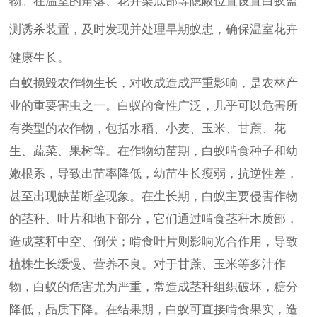
物。在温室的角落、花卉架底部等隐蔽位置设置白蚁监
测诱杀装置，及时发现并处理早期蚁患，确保温室花卉
健康生长。
白蚁损毁农作物生长，对收成造成严重影响，是农林产
业的重要害虫之一。白蚁的食性广泛，几乎可以危害所
有类型的农作物，包括水稻、小麦、玉米、甘蔗、花
生、蔬菜、果树等。在作物幼苗期，白蚁啃食种子和幼
嫩根系，导致出苗率降低，幼苗生长瘦弱，抗逆性差，
甚至出现缺苗断垄现象。在生长期，白蚁主要侵害作物
的茎秆、叶片和地下部分，它们通过啃食茎秆木质部，
造成茎秆中空、倒伏；啃食叶片则影响光合作用，导致
植株生长缓慢、营养不良。对于甘蔗、玉米等多汁作
物，白蚁的危害尤为严重，常造成茎秆组织破坏，糖分
降低，品质下降。在结果期，白蚁可直接啃食果实，造