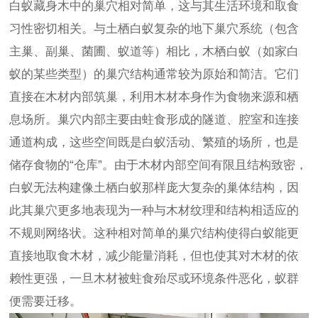
白蚁藏身木中的巢穴相对简单，这与其生活环境和取食
习性密切相关。与土栖白蚁复杂的地下巢穴系统（包含
主巢、副巢、菌圃、蚁道等）相比，木栖白蚁（如家白
蚁的某些类型）的巢穴结构通常较为原始和简洁。它们
直接在木材内部筑巢，利用木材本身作为食物来源和栖
息场所。巢穴内部主要由蛀食形成的隧道、腔室和连接
通道构成，这些空间既是白蚁活动、繁殖的场所，也是
储存食物的“仓库”。由于木材内部空间有限且结构致密，
白蚁无法构建像土栖白蚁那样庞大复杂的巢体结构，因
此其巢穴更多地表现为一种与木材纹理和结构相适应的
不规则网络状。这种相对简单的巢穴结构使得白蚁能更
直接地取食木材，减少能量消耗，但也使其对木材的依
赖性更强，一旦木材被蛀食殆尽或环境条件恶化，蚁群
便需要迁移。