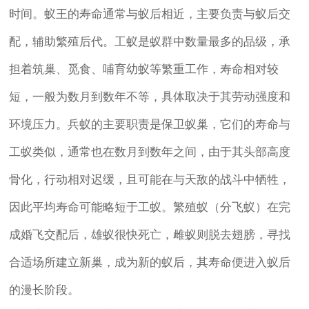
时间。蚁王的寿命通常与蚁后相近，主要负责与蚁后交
配，辅助繁殖后代。工蚁是蚁群中数量最多的品级，承
担着筑巢、觅食、哺育幼蚁等繁重工作，寿命相对较
短，一般为数月到数年不等，具体取决于其劳动强度和
环境压力。兵蚁的主要职责是保卫蚁巢，它们的寿命与
工蚁类似，通常也在数月到数年之间，由于其头部高度
骨化，行动相对迟缓，且可能在与天敌的战斗中牺牲，
因此平均寿命可能略短于工蚁。繁殖蚁（分飞蚁）在完
成婚飞交配后，雄蚁很快死亡，雌蚁则脱去翅膀，寻找
合适场所建立新巢，成为新的蚁后，其寿命便进入蚁后
的漫长阶段。