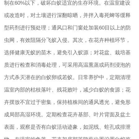
制在60%以下，破坏白蚁适宜的生存环境。在温室建设
或改造时，对土壤进行深翻晾晒，并拌入毒死蜱等缓释
型药剂进行预处理；通风口和门窗处加装60目以上的防
虫网，有效阻隔分飞蚁入侵。其次，在花卉种植环节，
选择健康无蚁的苗木，避免引入蚁源；对花盆、栽培基
质进行检查和消毒处理，可采用高温熏蒸或药剂浸泡的
方式杀灭潜在的白蚁卵或若蚁。日常养护中，定期清理
温室内部的枯枝落叶、残花败叶，减少白蚁的食源；花
卉摆放不宜过于密集，保持植株间的通风透光，避免形
成局部高湿环境。定期检查花卉基部、叶片背面及盆土
表面，观察是否有白蚁活动迹象，如泥线、蛀孔或排泄