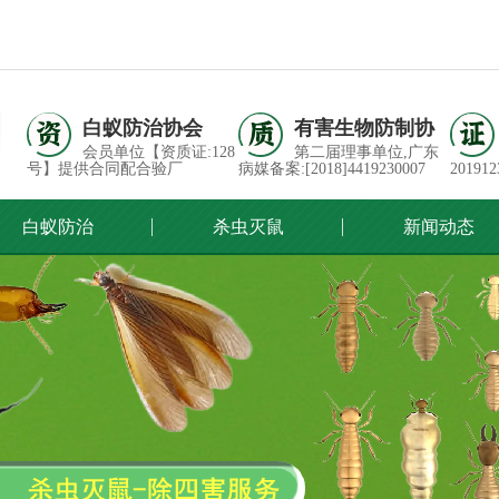
白蚁防治协会
有害生物防制协
会员单位【资质证:128
第二届理事单位,广东
号】提供合同配合验厂
病媒备案:[2018]4419230007
201912
白蚁防治
杀虫灭鼠
新闻动态