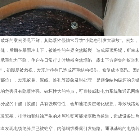
蚁破坏的案例屡见不鲜，其隐蔽性侵蚀常导致“小隐患引发大事故”。例如
缝，后期在暴雨冲击下，被蛀空的主梁突然断裂，造成屋顶坍塌，所幸未造成
，承重能力下降，住户在日常行走时地板突然塌陷，露出下方密集的蚁道
5年，初期易被忽视，发现时往往已造成严重结构损伤，修复成本高昂。
蔽部位），发现蚁粪、泥线、蛀孔等迹象及时处理，是避免结构破坏的关
缆的危害具有隐蔽性强、破坏性大的特点，可直接威胁电力系统和通讯网
分泌的甲酸（蚁酸）具有强腐蚀性，会加速绝缘层老化破损，导致线路短路、
筑巢繁殖，排泄物和蛀蚀产生的木屑堆积可能堵塞散热通道，造成设备过
排查发现电缆绝缘层已被蛀穿，内部铜线裸露引发短路。通讯基站的电缆