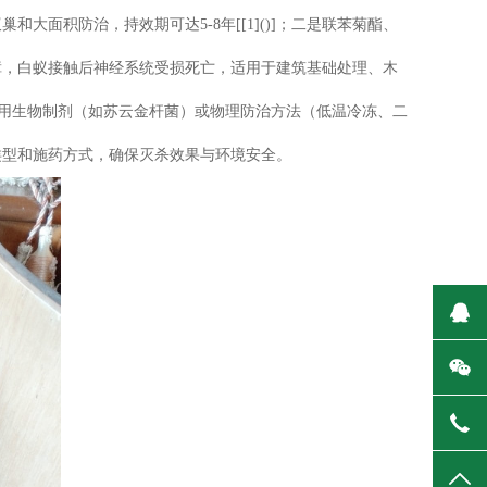
面积防治，持效期可达5-8年[[1]()]；二是联苯菊酯、
障，白蚁接触后神经系统受损死亡，适用于建筑基础处理、木
议选用生物制剂（如苏云金杆菌）或物理防治方法（低温冷冻、二
类型和施药方式，确保灭杀效果与环境安全。
在
微
400
TO