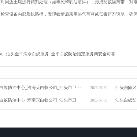
前对周边土壤进行药剂处理（如毒死蜱乳油喷淋），形成防蚁隔离带；对
仪检查设备内部及线路槽，发现蚁情后采用热气熏蒸或低毒饵剂诱杀，确
司_汕头金平消杀白蚁服务_金平白蚁防治指定服务商安全可靠
汕头龙湖区白蚁防治中
白蚁防治中心_澄海灭白蚁公司_汕头市卫···
汕头潮阳区
2026-07-30
白蚁防治中心_潮南灭白蚁公司_汕头市卫···
汕头白蚁防
2026-07-30