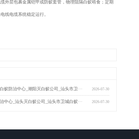
电缆外层包裹金属铠甲或防蚁套管，物理阻隔白蚁啃食；定期
保电线电缆系统稳定运行。
心电话推荐_龙湖灭白蚁公司_汕头市卫城白蚁防治有限公司
白蚁防治中心_潮阳灭白蚁公司_汕头市卫···
2026-07-30
治中心_汕头灭白蚁公司_汕头市卫城白蚁···
2026-07-30