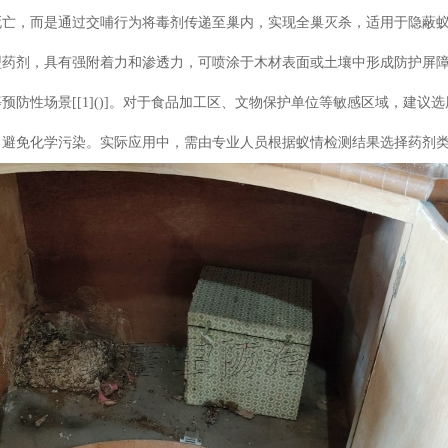
亡，而是通过交哺行为将毒剂传递至巢内，实现全巢灭杀，适用于隐蔽蚁巢和大
型药剂，具有强附着力和渗透力，可喷涂于木材表面或土壤中形成防护屏
预防性场景[[1]()]。对于食品加工区、文物保护单位等敏感区域，建
，避免化学污染。实际应用中，需由专业人员根据蚁情检测结果选择药剂