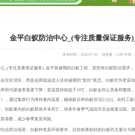
金平白蚁防治中心_(专注质量保证服务
发布时间：2026-07-30
浏览量：
1186
作者：
心_(专注质量保证服务)_金平装修预防白蚁工程，若您有白蚁防治需求，可拨打推
会完全消失，而是会因低温进入活动减缓的“蛰伏”状态。白蚁作为变温动物
频率和代谢速率显著下降；若温度持续低于10℃，白蚁会停止觅食和繁殖
），通过集群行为维持巢内温度，确保蚁后和幼蚁存活[[1]()]。此时
滞，但蚁巢内的白蚁群体并未死亡，待来年春季气温回升后会恢复活跃。
蚁群基数，减少春季复发风险。
需结合防治场景、白蚁种类及环保要求，目前效果较好的白蚁药主要分为