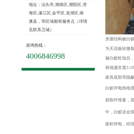
地址：汕头市,潮南区,潮阳区,澄
海区,濠江区,金平区,龙湖区,南
澳县，等区域都有服务点（详情
见联系卫城）
房屋结构被白
咨询热线：
为天花板轻微裂
4006846998
被白蚁蛀蚀后
坍塌通常需3-
家具底部等隐
白蚁对电线电
获取纤维素，其
中，白蚁还会
面积停电，经