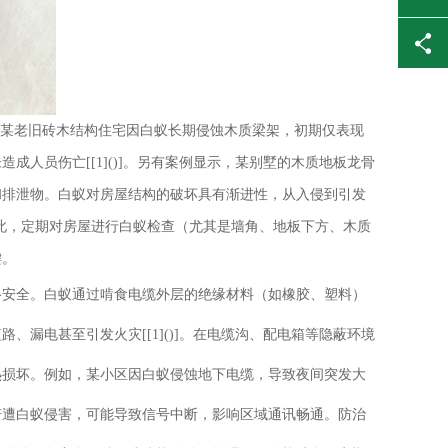
，某老旧砖木结构住宅因白蚁长期侵蚀木质梁架，初期仅表现
人员伤亡[[1]()]。另有案例显示，某别墅的木质地板龙骨
和排泄物。白蚁对房屋结构的破坏具有渐进性，从入侵到引发
因此，定期对房屋进行白蚁检查（尤其是墙角、地板下方、木质
键。
络安全。白蚁通过啃食电缆外层的绝缘材料（如橡胶、塑料）
漏电甚至引发火灾[[1]()]。在电缆沟、配电箱等隐蔽环境
热损坏。例如，某小区因白蚁侵蚀地下电缆，导致夜间突发大
若遭白蚁侵害，可能导致信号中断，影响区域通讯畅通。防治