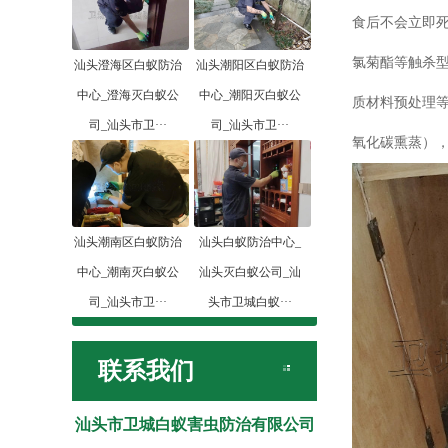
食后不会立即死
氯菊酯等触杀
汕头澄海区白蚁防治
汕头潮阳区白蚁防治
中心_澄海灭白蚁公
中心_潮阳灭白蚁公
质材料预处理等
司_汕头市卫···
司_汕头市卫···
氧化碳熏蒸）
汕头潮南区白蚁防治
汕头白蚁防治中心_
中心_潮南灭白蚁公
汕头灭白蚁公司_汕
司_汕头市卫···
头市卫城白蚁···
联系我们
汕头市卫城白蚁害虫防治有限公司