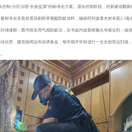
头控制-分区治理-长效监测”的标准化方案。源头控制阶段，对新建或翻
窗框等在安装前需涂刷联苯菊酯防蚁涂料，确保药剂渗透木材表面2-3毫米[
胶封堵缝隙；图书馆采用气相防蚁法，在书架内放置樟脑丸等驱虫剂；操
园绿化带、建筑物周边布设诱集盒，每学期开学前进行一次全面雷达扫描
境。