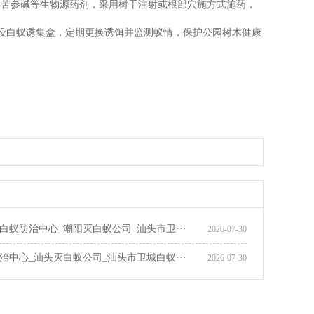
药选择苦参碱等生物源药剂，采用树干注射或根部穴施方式施药，
设白蚁诱集盒，定期更换诱饵并监测蚁情，保护公园树木健康
白蚁公司可靠可信的防治中心_潮州市卫城白蚁防治有限公司
白蚁防治中心_潮阳灭白蚁公司_汕头市卫···
2026-07-30
治中心_汕头灭白蚁公司_汕头市卫城白蚁···
2026-07-30