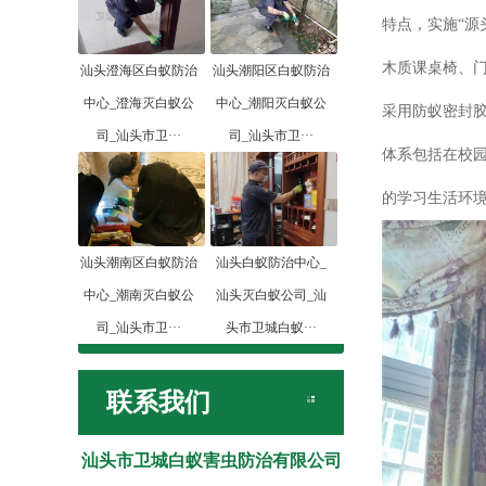
特点，实施“源
木质课桌椅、门
汕头澄海区白蚁防治
汕头潮阳区白蚁防治
中心_澄海灭白蚁公
中心_潮阳灭白蚁公
采用防蚁密封
司_汕头市卫···
司_汕头市卫···
体系包括在校
的学习生活环
汕头潮南区白蚁防治
汕头白蚁防治中心_
中心_潮南灭白蚁公
汕头灭白蚁公司_汕
司_汕头市卫···
头市卫城白蚁···
联系我们
汕头市卫城白蚁害虫防治有限公司