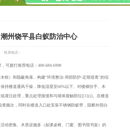
丨潮州饶平县白蚁防治中心
联系电话：
打推荐电话：400-684-6998
框）和隐蔽角落，构建“环境整治-局部防护-定期巡查”的综
保持楼道通风干燥，降低湿度至60%以下。对楼梯扶手、木
注处理，重点处理接缝和与墙体接触部位[[1]()]。在楼道
加检查频次，同时在楼道入口处安装不锈钢防蚁带，阻断外部白
生活动密集、木质设施多（如课桌椅、门窗、图书馆书架）的