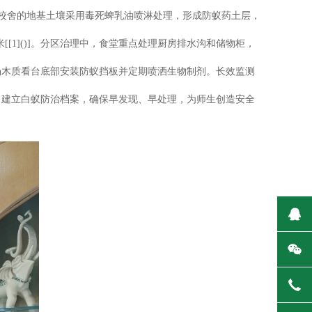
新校舍的地基土壤采用毒死蜱乳油喷淋处理，形成防蚁药土层，
[1]()]。分区治理中，食堂重点处理厨房排水沟和储物柜，
场木质看台底部安装防蚁挡板并定期喷洒生物制剂。长效监测
，建立白蚁防治档案，确保早发现、早处理，为师生创造安全
在
微
400