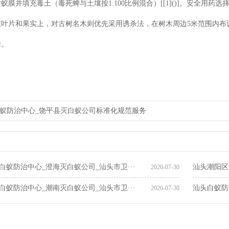
蚁膜并填充毒土（毒死蜱与土壤按1:100比例混合）[[1]()]。安全用
在叶片和果实上，对古树名木则优先采用诱杀法，在树木周边5米范围内布
衡。
蚁防治中心_饶平县灭白蚁公司标准化规范服务
潮州饶平县白蚁防治_潮州饶平县灭
白蚁防治中心_澄海灭白蚁公司_汕头市卫···
汕头潮阳区
2026-07-30
白蚁防治中心_潮南灭白蚁公司_汕头市卫···
汕头白蚁防
2026-07-30