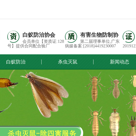
白蚁防治协会
有害生物防制协
会员单位【资质证:128
第二届理事单位,广东
号】提供合同配合验厂
病媒备案:[2018]4419230007
201912
白蚁防治
杀虫灭鼠
新闻动态