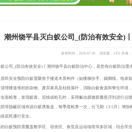
潮州饶平县灭白蚁公司_(防治有效安全)
发布时间：2026-07-30
浏览量：
1451
作者：
蚁公司_(防治有效安全)丨潮州饶平县白蚁防治中心，若您有白蚁防治需求，可拨
居民安全预防白蚁需聚焦于楼道木质构件（如楼梯扶手、踢脚线、电表箱木
，清理楼道堆积的杂物、废弃家具及枯枝落叶，消除白蚁食源和孳生环境，
全面检查，发现蚁粪、泥线或蛀孔时，采用氟虫腈微胶囊悬浮剂进行点喷或灌
部等隐蔽区域布设白蚁诱集盒，每季度检查一次，分飞期（3-5月）增
确保居民通行安全。
面的白蚁预防需覆盖教学区、宿舍区、食堂及运动场馆等多区域，结合学