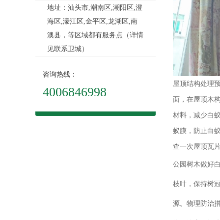
地址：汕头市,潮南区,潮阳区,澄
海区,濠江区,金平区,龙湖区,南
澳县，等区域都有服务点（详情
见联系卫城）
咨询热线：
屋顶结构处理预
4006846998
面，在屋顶木构
材料，减少白
蚁膜，防止白蚁
查一次屋顶瓦
公园树木做好白
枝叶，保持树
源。物理防治措