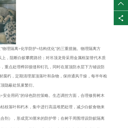
TO
物理隔离+化学防护+结构优化”的三重措施。物理隔离方
米以上，阻断白蚁攀爬路径；对吊顶龙骨采用金属框架替代木质
料，重点处理榫卯接缝和钉孔，同时在屋顶防水层下方铺设防
致木材腐朽，定期清理屋顶落叶和杂物，保持通风干燥，每半年检
屋顶隐蔽处筑巢繁衍。
+安全用药”的绿色防控策略。生态调控方面，合理修剪树木
的枯枝落叶和朽木，集中进行高温堆肥处理，减少白蚁食物来
合剂），形成宽30厘米的防护带；在树干周围埋设防蚁隔离