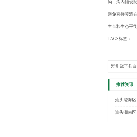
沟，沟内铺设防
避免直接喷洒
生长和生态平
TAGS标签：
潮州饶平县白
推荐资讯
汕头澄海区
汕头潮南区