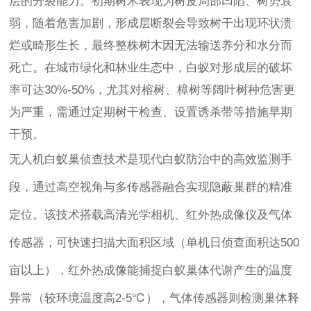
层的分裂能力。初期树木表现为树皮局部凹陷、树势衰
弱，随着危害加剧，形成层断裂会导致树干出现环状溃
烂或畸形生长，最终整株树木因无法输送养分和水分而
死亡。在城市绿化和林业生态中，白蚁对形成层的破坏
率可达30%-50%，尤其对榕树、樟树等阔叶树种危害更
为严重，需通过定期树干检查、设置诱杀带等措施早期
干预。
无人机白蚁巢侦查技术是现代白蚁防治中的高效监测手
段，通过高空视角与多传感器融合实现隐蔽巢群的精准
定位。该技术搭载高清光学相机、红外热成像仪及气体
传感器，可快速扫描大面积区域（单机日侦查面积达500
亩以上），红外热成像能捕捉白蚁巢体代谢产生的温度
异常（较环境温度高2-5℃），气体传感器则检测巢体释