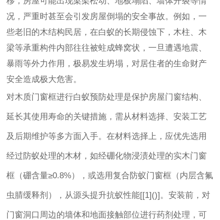
移，房屋可能出现梁架松动、地板塌陷、墙体开裂等情
况，严重时甚至会引发房屋倒塌的安全事故。例如，一
些老旧的木结构民居，在白蚁的长期侵蚀下，木柱、木
梁等承重构件内部往往被蛀成蜂窝状，一旦遭遇地震、
暴雨等外力作用，极易发生坍塌，对居住者的生命财产
安全造成极大危害。
对木质门窗框进行白蚁预防处理是保护房屋门窗结构、
延长其使用寿命的关键措施，需从材料选择、安装工艺
及后期维护等多方面入手。在材料选择上，应优先选用
经过防蚁处理的木材，如经硼化物浸渍处理的实木门窗
框（硼含量≥0.8%），或选用复合防蚁门窗框（内层含氟
虫腈缓释剂），从源头提升抗蚁性能[[1]()]。安装前，对
门窗洞口周边的墙体和地面接触部位进行药剂处理，可