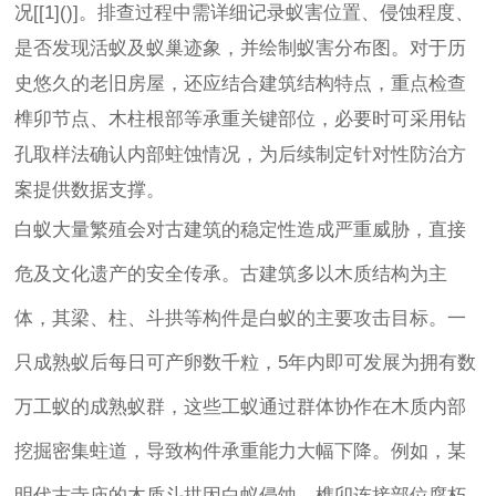
况[[1]()]。排查过程中需详细记录蚁害位置、侵蚀程度、
是否发现活蚁及蚁巢迹象，并绘制蚁害分布图。对于历
史悠久的老旧房屋，还应结合建筑结构特点，重点检查
榫卯节点、木柱根部等承重关键部位，必要时可采用钻
孔取样法确认内部蛀蚀情况，为后续制定针对性防治方
案提供数据支撑。
白蚁大量繁殖会对古建筑的稳定性造成严重威胁，直接
危及文化遗产的安全传承。古建筑多以木质结构为主
体，其梁、柱、斗拱等构件是白蚁的主要攻击目标。一
只成熟蚁后每日可产卵数千粒，5年内即可发展为拥有数
万工蚁的成熟蚁群，这些工蚁通过群体协作在木质内部
挖掘密集蛀道，导致构件承重能力大幅下降。例如，某
明代古寺庙的木质斗拱因白蚁侵蚀，榫卯连接部位腐朽