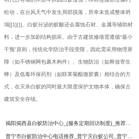
松动，在台风天气中发生局部脱落，所幸未造成整体坍
塌[[1]()]。白蚁分泌的蚁酸还会腐蚀石材、金属等辅助材
料，进一步加剧结构损坏。由于古建筑修缮需遵循“最小
干预”原则，传统化学防治手段受限，因此需采用物理屏
障（如不锈钢网包裹木构件）、生物防治（如释放寄生
蜂）及低毒环保药剂（如联苯菊酯微胶囊）相结合的方
式，在灭杀白蚁的同时最大限度保护文物本体，确保古
建筑安全存续。
揭阳揭西县白蚁防治中心_(服务定期回访制度)_推荐揭西装修白蚁预防项目
普宁市白蚁防治中心电话推荐_普宁灭白蚁公司_普宁市卫城白蚁防治有限公司