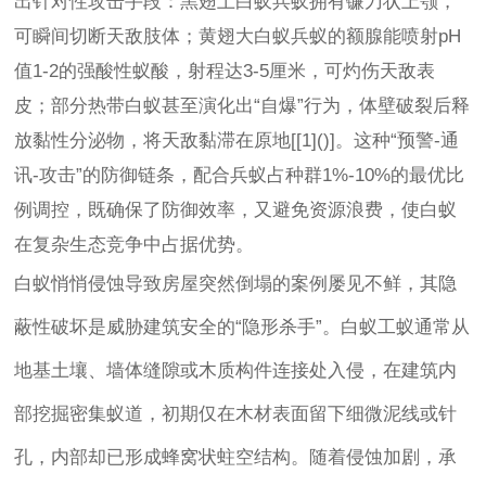
出针对性攻击手段：黑翅土白蚁兵蚁拥有镰刀状上颚，
可瞬间切断天敌肢体；黄翅大白蚁兵蚁的额腺能喷射pH
值1-2的强酸性蚁酸，射程达3-5厘米，可灼伤天敌表
皮；部分热带白蚁甚至演化出“自爆”行为，体壁破裂后释
放黏性分泌物，将天敌黏滞在原地[[1]()]。这种“预警-通
讯-攻击”的防御链条，配合兵蚁占种群1%-10%的最优比
例调控，既确保了防御效率，又避免资源浪费，使白蚁
在复杂生态竞争中占据优势。
白蚁悄悄侵蚀导致房屋突然倒塌的案例屡见不鲜，其隐
蔽性破坏是威胁建筑安全的“隐形杀手”。白蚁工蚁通常从
地基土壤、墙体缝隙或木质构件连接处入侵，在建筑内
部挖掘密集蚁道，初期仅在木材表面留下细微泥线或针
孔，内部却已形成蜂窝状蛀空结构。随着侵蚀加剧，承