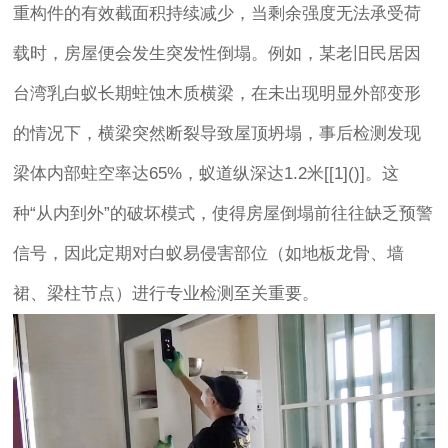
重构件的有效截面积持续减少，当剩余强度无法承受荷
载时，房屋便会发生突发性倒塌。例如，某老旧民居因
台湾乳白蚁长期蛀蚀木质横梁，在未出现明显外部变形
的情况下，横梁突然断裂导致屋顶坍塌，事后检测发现
梁体内部蛀空率达65%，蚁道纵深达1.2米[[1]()]。这
种“从内到外”的破坏模式，使得房屋倒塌前往往缺乏预警
信号，因此定期对白蚁易侵害部位（如地板龙骨、墙
裙、梁柱节点）进行专业检测至关重要。