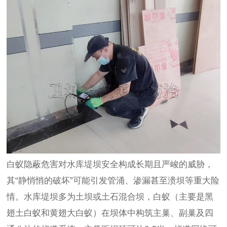
白蚁隐蔽危害对水库堤坝安全构成长期且严峻的威胁，
其“静悄悄的破坏”可能引发管涌、渗漏甚至溃坝等重大险
情。水库堤坝多为土坝或土石混合坝，白蚁（主要是黑
翅土白蚁和黄翅大白蚁）在坝体中构筑主巢、副巢及四