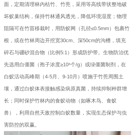
面，定期清理林内枯竹、竹蔸，采用等高线带状整地破
坏蚁巢结构，保持竹林通风透光，降低环境湿度；物理
阻隔可在竹苗移栽时，用防蚁网（孔径≤0.5mm）包裹竹
根，或在竹林周边开挖宽30cm、深50cm的沟槽，填充
碎石与硼砂混合物（比例5:1）形成防护带。生物防治优
先选用白僵菌（孢子浓度≥10⁸个/g）或绿僵菌制剂，在
白蚁活动高峰期（4-5月、9-10月）喷施于竹蔸周围土
壤，通过白蚁体表接触感染病原真菌，持续抑制种群增
长；同时保护竹林内的食蚁动物（如啄木鸟、食蚁
兽），利用自然天敌控制白蚁数量，实现生态保护与虫
害防控的双赢。