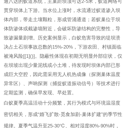
通八达的蚁道系统，主巢距坝顶可达2-5米，蚁道网络可
贯穿坝体上下游。当水位上涨时，水流通过蚁道渗入坝
体内部，带走土壤颗粒，形成管涌通道；若蚁巢位于坝
体防渗体或截渗墙附近，会破坏防渗结构的完整性，导
致渗漏量剧增。历史案例显示，白蚁危害导致的堤坝溃
决占土石坝事故总数的15%-20%，下游农田、村镇面临
被淹风险[[1]()]。隐蔽性体现在初期无明显外部症状，仅
在坝坡出现少量泥线或小土堆，待发现时坝体内部已形
成巨大空腔，因此需采用无人机热成像（探测巢体温度
异常区）、声呐探测（捕捉蚁道振动信号）等技术进行
定期监测，确保早发现、早处置。
白蚁夏季高温活动十分频繁，其行为模式与环境温湿度
密切相关，形成“婚飞扩散-觅食加剧-巢体扩建”的季节性
规律。夏季气温升至25-30℃、相对湿度80%-90%时，