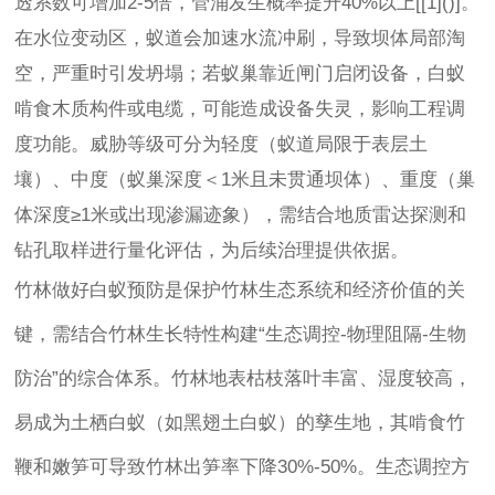
透系数可增加2-5倍，管涌发生概率提升40%以上[[1]()]。
在水位变动区，蚁道会加速水流冲刷，导致坝体局部淘
空，严重时引发坍塌；若蚁巢靠近闸门启闭设备，白蚁
啃食木质构件或电缆，可能造成设备失灵，影响工程调
度功能。威胁等级可分为轻度（蚁道局限于表层土
壤）、中度（蚁巢深度＜1米且未贯通坝体）、重度（巢
体深度≥1米或出现渗漏迹象），需结合地质雷达探测和
钻孔取样进行量化评估，为后续治理提供依据。
竹林做好白蚁预防是保护竹林生态系统和经济价值的关
键，需结合竹林生长特性构建“生态调控-物理阻隔-生物
防治”的综合体系。竹林地表枯枝落叶丰富、湿度较高，
易成为土栖白蚁（如黑翅土白蚁）的孳生地，其啃食竹
鞭和嫩笋可导致竹林出笋率下降30%-50%。生态调控方