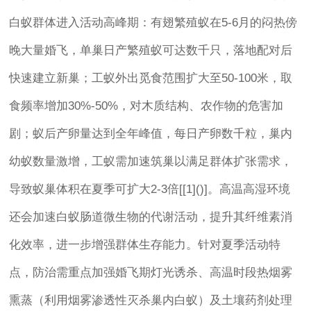
白蚁群体进入活动高峰期：有翅繁殖蚁在5-6月的闷热傍
晚大量婚飞，单巢日产繁殖蚁可达数千只，落地配对后
快速建立新巢；工蚁外出觅食范围扩大至50-100米，取
食频率增加30%-50%，对木质结构、农作物的危害加
剧；蚁后产卵量达到全年峰值，每日产卵数千粒，巢内
幼蚁数量激增，工蚁需加速筑巢以满足群体扩张需求，
导致蚁巢体积在夏季可扩大2-3倍[[1]()]。高温高湿环境
还会加速白蚁肠道微生物的代谢活动，提升其纤维素消
化效率，进一步增强群体生存能力。针对夏季活动特
点，防治需重点加强婚飞期灯光诱杀、高温时段热烟雾
熏蒸（利用烟雾渗透性灭杀巢内白蚁）及土壤药剂处理