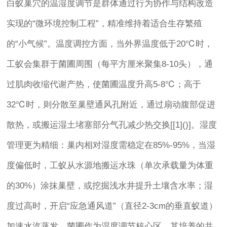
白蚁巢穴的温湿度调节是群体通过行为协作与结构改造
实现的“微环境控制工程”，精准维持着适合生存繁殖
的“小气候”。温度调控方面，当外界温度低于20℃时，
工蚁会集群于菌圃周围（每平方厘米聚集8-10头），通
过肌肉收缩代谢产热，使菌圃温度升高5-8℃；高于
32℃时，则分散至巢壁通风孔附近，通过扇动腹部促进
散热，或搬运湿土堵塞部分气孔减少热交换[[1]()]。湿度
管理更为精细：巢内相对湿度需稳定在85%-95%，当湿
度偏低时，工蚁从水源地搬运水珠（单次承载量为体重
的30%）涂抹巢壁，或挖掘浅水井提升土壤含水率；湿
度过高时，开启“应急通风道”（直径2-3cm的垂直蚁道）
加速水汽蒸发。菌圃作为湿度调节核心区，其培养的共