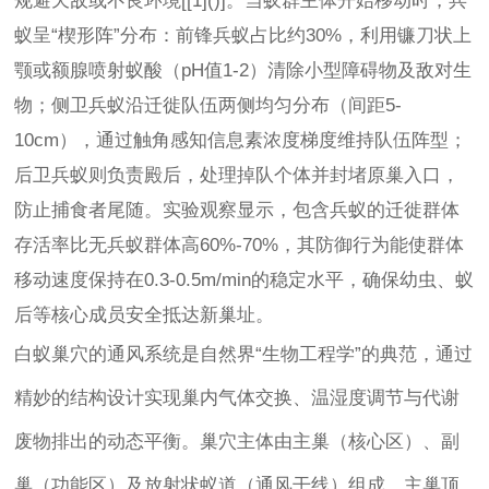
规避天敌或不良环境[[1]()]。当蚁群主体开始移动时，兵
蚁呈“楔形阵”分布：前锋兵蚁占比约30%，利用镰刀状上
颚或额腺喷射蚁酸（pH值1-2）清除小型障碍物及敌对生
物；侧卫兵蚁沿迁徙队伍两侧均匀分布（间距5-
10cm），通过触角感知信息素浓度梯度维持队伍阵型；
后卫兵蚁则负责殿后，处理掉队个体并封堵原巢入口，
防止捕食者尾随。实验观察显示，包含兵蚁的迁徙群体
存活率比无兵蚁群体高60%-70%，其防御行为能使群体
移动速度保持在0.3-0.5m/min的稳定水平，确保幼虫、蚁
后等核心成员安全抵达新巢址。
白蚁巢穴的通风系统是自然界“生物工程学”的典范，通过
精妙的结构设计实现巢内气体交换、温湿度调节与代谢
废物排出的动态平衡。巢穴主体由主巢（核心区）、副
巢（功能区）及放射状蚁道（通风干线）组成，主巢顶