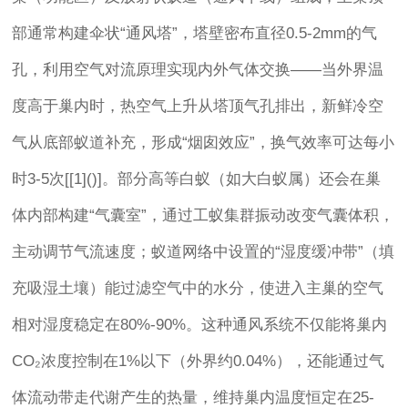
部通常构建伞状“通风塔”，塔壁密布直径0.5-2mm的气
孔，利用空气对流原理实现内外气体交换——当外界温
度高于巢内时，热空气上升从塔顶气孔排出，新鲜冷空
气从底部蚁道补充，形成“烟囱效应”，换气效率可达每小
时3-5次[[1]()]。部分高等白蚁（如大白蚁属）还会在巢
体内部构建“气囊室”，通过工蚁集群振动改变气囊体积，
主动调节气流速度；蚁道网络中设置的“湿度缓冲带”（填
充吸湿土壤）能过滤空气中的水分，使进入主巢的空气
相对湿度稳定在80%-90%。这种通风系统不仅能将巢内
CO₂浓度控制在1%以下（外界约0.04%），还能通过气
体流动带走代谢产生的热量，维持巢内温度恒定在25-