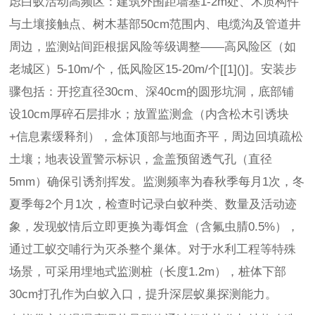
虑白蚁活动高频区：建筑外围距墙基1-2m处、木质构件
与土壤接触点、树木基部50cm范围内、电缆沟及管道井
周边，监测站间距根据风险等级调整——高风险区（如
老城区）5-10m/个，低风险区15-20m/个[[1]()]。安装步
骤包括：开挖直径30cm、深40cm的圆形坑洞，底部铺
设10cm厚碎石层排水；放置监测盒（内含松木引诱块
+信息素缓释剂），盒体顶部与地面齐平，周边回填疏松
土壤；地表设置警示标识，盒盖预留透气孔（直径
5mm）确保引诱剂挥发。监测频率为春秋季每月1次，冬
夏季每2个月1次，检查时记录白蚁种类、数量及活动迹
象，发现蚁情后立即更换为毒饵盒（含氟虫腈0.5%），
通过工蚁交哺行为灭杀整个巢体。对于水利工程等特殊
场景，可采用埋地式监测桩（长度1.2m），桩体下部
30cm打孔作为白蚁入口，提升深层蚁巢探测能力。