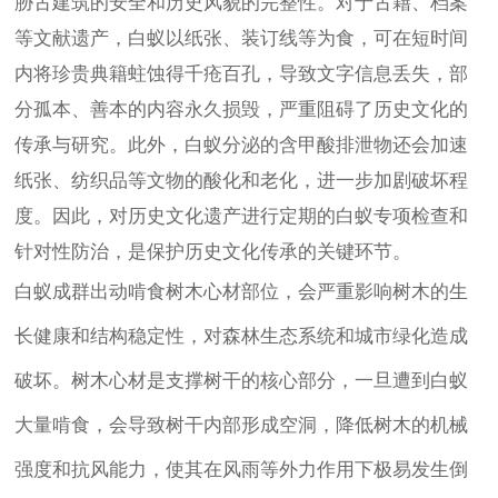
胁古建筑的安全和历史风貌的完整性。对于古籍、档案
等文献遗产，白蚁以纸张、装订线等为食，可在短时间
内将珍贵典籍蛀蚀得千疮百孔，导致文字信息丢失，部
分孤本、善本的内容永久损毁，严重阻碍了历史文化的
传承与研究。此外，白蚁分泌的含甲酸排泄物还会加速
纸张、纺织品等文物的酸化和老化，进一步加剧破坏程
度。因此，对历史文化遗产进行定期的白蚁专项检查和
针对性防治，是保护历史文化传承的关键环节。
白蚁成群出动啃食树木心材部位，会严重影响树木的生
长健康和结构稳定性，对森林生态系统和城市绿化造成
破坏。树木心材是支撑树干的核心部分，一旦遭到白蚁
大量啃食，会导致树干内部形成空洞，降低树木的机械
强度和抗风能力，使其在风雨等外力作用下极易发生倒