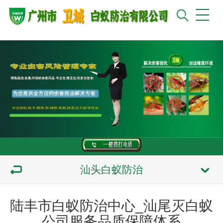
汕头白蚁防治
陆丰市白蚁防治中心_汕尾灭白蚁
公司服务品质保障体系