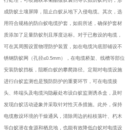
行处理，可喷施联苯菊酯微胶囊剂等长效防蚁药剂，形
成防蚁土壤屏障，阻止白蚁从地下入侵电缆。其次，选
用符合规格的防白蚁电缆护套，如前所述，确保护套材
质添加了足量防蚁剂且厚度达标。对于已敷设的电缆，
可在其周围设置物理防护装置，如在电缆沟底部铺设不
锈钢防蚁网（孔径≤0.5mm），在电缆桥架、线槽等部位
安装防蚁挡板，阻断白蚁的攀爬路径。定期对电缆设施
进行白蚁监测也是预防防护的重要环节，可在电缆接
头、终端头及电缆沟隐蔽处布设白蚁监测诱杀盒，及时
发现白蚁活动迹象并采取针对性灭杀措施。此外，保持
电缆敷设环境的干燥通风，清除周边的枯枝落叶、朽木
等白蚁潜在食源和栖息地，也能有效降低白蚁对电缆设