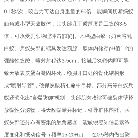
0.1秒/次，咬合力可达自身重量的80倍，能瞬间切断蚂蚁
触角或小型天敌肢体，其头部几丁质厚度是工蚁的3-5
倍，可承受剧烈物理冲击[[1]()]。木栖型白蚁（如台湾乳
白蚁）兵蚁头部前端具发达额腺，腺体内储存pH值1-2的
强酸性蚁酸，喷射射程达3-5cm，接触后30秒内即可导
致天敌表皮蛋白凝固坏死，额腺开口处的骨化结构形
成“喷射导管”，确保蚁酸精准命中目标。部分高等白蚁兵
蚁还演化出“自爆防御”机制，头部肌肉收缩可破裂体壁释
放黏性分泌物，将天敌黏滞并标记，引导群体围歼。兵
蚁头部还分布有密集的触角感器，能敏锐感知信息素浓
度变化和振动信号（频率15-20Hz），在0.5秒内做出防