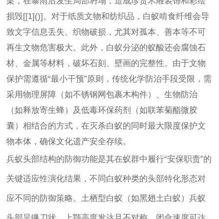
梁，在暴雨后发生局部坍塌，造成珍贵木雕装饰和彩绘
损毁[[1]()]。对于纸质文物和纺织品，白蚁啃食纤维会导
致文字信息丢失、织物破损，尤其对孤本、善本等不可
再生文物危害极大。此外，白蚁分泌的蚁酸还会腐蚀石
材、金属等材料，破坏石刻、壁画的完整性。由于文物
保护需遵循“最小干预”原则，传统化学防治手段受限，需
采用物理屏障（如不锈钢网包裹木构件）、生物防治
（如释放寄生蜂）及低毒环保药剂（如联苯菊酯微胶
囊）相结合的方式，在灭杀白蚁的同时最大限度保护文
物本体，确保文化遗产安全存续。
兵蚁头部结构的防御功能是其在蚁群中履行“安保职责”的
关键适应性演化结果，不同白蚁种类的头部特化形态对
应不同的防御策略。土栖型白蚁（如黑翅土白蚁）兵蚁
头部呈镰刀状，上颚高度发达且不对称，闭合速度可达