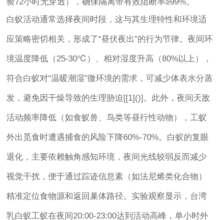
验72小时无穿透），确保隔离带有效阻断率≥99%。
白蚁活动通常选择夜间时段，这与其生理特性和环境适
应策略密切相关，形成了“昼伏夜出”的行为节律。夜间环
境温度降低（25-30℃）、相对湿度升高（80%以上），
符合白蚁对“温暖潮湿”微环境的需求，可减少体表水分蒸
发，避免因干燥导致的生理胁迫[[1]()]。此外，夜间天敌
活动频率降低（如食蚁兽、鸟类等昼行性动物），工蚁
外出觅食时遭遇捕食的风险下降60%-70%。白蚁的复眼
退化，主要依赖触角感知环境，夜间光线较弱反而减少
视觉干扰，便于通过踪迹信息素（如法尼烯类化合物）
精准定位食物源和返回巢体路径。实验观察显示，台湾
乳白蚁工蚁在夜间20:00-23:00达到活动高峰，单小时外