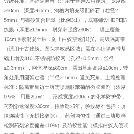
分级标准。基础隔离带（适用于普通民用建筑）宽度应
≥50cm、深度≥60cm，沟槽内填充级配碎石（粒径2-
5mm）与硼砂复合屏障（比例3:1），底部铺设HDPE防
蚁膜（厚度≥1.5mm，耐穿刺强度≥30N），膜上覆盖
10cm厚素混凝土层，防止白蚁穿透[[1]()]。高级隔离带
（适用于古建筑、医院等敏感区域）需在基础隔离带基
础上增设316L不锈钢防蚁网（孔径≤0.5mm，丝径
≥0.3mm），网体埋深≥80cm，露出地面高度≥10cm，转
角处采用圆弧过渡（半径≥15cm）避免死角。土壤处理
标准：隔离带周边土壤需喷施联苯菊酯微胶囊剂（浓度
0.5%，用量2L/㎡），形成宽度≥100cm的化学防护带，
药剂渗透深度≥30cm，持效期≥5年。验收标准包括：屏
障连续性（无拼接缝隙）、药剂均匀性（通过土壤取样
检测药剂浓度偏差≤10%）及防蚁性能（模拟白蚁入侵试