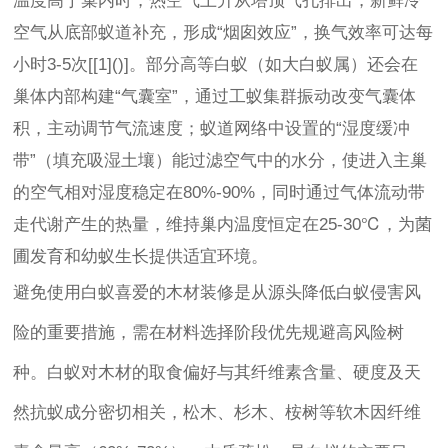
温度高于巢内时，热空气上升从塔顶气孔排出，新鲜冷
空气从底部蚁道补充，形成“烟囱效应”，换气效率可达每
小时3-5次[[1]()]。部分高等白蚁（如大白蚁属）还会在
巢体内部构建“气囊室”，通过工蚁集群振动改变气囊体
积，主动调节气流速度；蚁道网络中设置的“湿度缓冲
带”（填充吸湿土壤）能过滤空气中的水分，使进入主巢
的空气相对湿度稳定在80%-90%，同时通过气体流动带
走代谢产生的热量，维持巢内温度恒定在25-30℃，为菌
圃发育和幼蚁生长提供适宜环境。
避免使用白蚁喜爱的木材装修是从源头降低白蚁侵害风
险的重要措施，需在材料选择阶段优先规避高风险树
种。白蚁对木材的取食偏好与其纤维素含量、硬度及天
然抗蚁成分密切相关，松木、杉木、桉树等软木因纤维