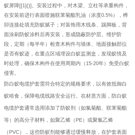
蚁屏障[[1]()]。安装过程中，对木梁、立柱等承重构件，
在安装前进行表面喷施联苯菊酯乳油（浓度0.5%），榫
卯连接处填充防蚁腻子；对装饰用木线条、踢脚板，背
面涂刷防蚁涂料后再安装，形成隐蔽防护层。维护阶
段，定期（每半年）检查木构件与墙体、地面接触部位
是否有蚁迹，在重点区域埋设白蚁监测盒，发现蚁情及
时处理，确保木构件在使用周期内（15-20年）免受白蚁
侵害。
防白蚁电缆护套需符合特定的规格要求，以有效抵御白
蚁啃食，保障电缆线路安全运行。在材质方面，防白蚁
电缆护套通常选用添加了防蚁剂（如氯菊酯、联苯菊酯
等）的高分子材料，如聚乙烯（PE）或聚氯乙烯
（PVC），这些防蚁剂能够通过缓慢释放，在护套表面