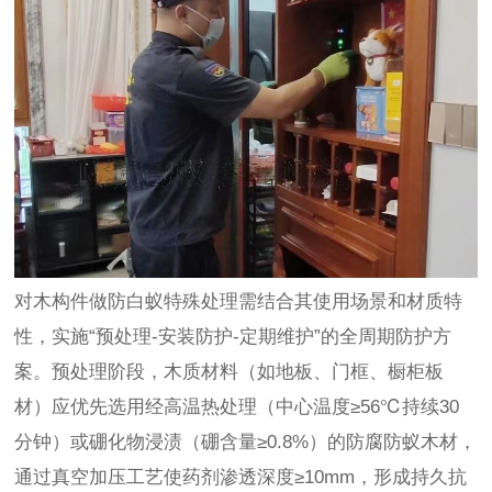
对木构件做防白蚁特殊处理需结合其使用场景和材质特
性，实施“预处理-安装防护-定期维护”的全周期防护方
案。预处理阶段，木质材料（如地板、门框、橱柜板
材）应优先选用经高温热处理（中心温度≥56℃持续30
分钟）或硼化物浸渍（硼含量≥0.8%）的防腐防蚁木材，
通过真空加压工艺使药剂渗透深度≥10mm，形成持久抗