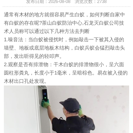
发布日期：2026-08-08 浏览次数：
2738
通常有木材的地方就很容易产生白蚁，如何判断自家中
有白蚁的存在呢?
茶山白蚁防治中心
,石龙灭白蚁公司技
术人员称可以通过以下几种方法去判断
1.噪音法：当白蚁被侵扰时，例如敲击一下被其入侵的
墙壁、地板或底层地板木结构，白蚁兵蚁会猛烈敲击头
部，发出听得见的轻叩声。
2.观察是否有排泄物：干木白蚁的排泄物很小，呈六面
圆柱形粪丸，长度小于1毫米，呈暗棕色。易在被入侵的
木材出口孔处发现。