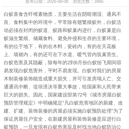
发布日期：2026-08-08 浏览次数：
3485
白蚁喜食含纤维素物质，主要生活在阴暗潮湿、通风不
良、食料集中的环境中，平常除有翅繁殖蚁外，白蚁活
动必须在封闭的蚁道、蚁路和蚁巢内进行，白蚁巢是白
蚁滋生繁殖、储藏食料、避免外侵和生存的主要环境，
有的位于地下，有的在木料，瓷砖内，有的在天花板
上、墙裙内，有的还可在下水道、暖气管内筑巢营生。
白蚁危害及其隐蔽，除每年的2到6月份白蚁纷飞期间容
易发现白蚁危害外，平时不易发现。白蚁对我们的房屋
木制装修装饰能造成重大损失，并可引发房塌人亡、交
通通讯中断、堤坝溃决等重大事故，给国家和人民带来
巨大的损失。因此，国家建设部第72号《城市房屋白蚁
预防管理规定》中明确规定“凡白蚁危害地区的新建、改
建、扩建、装饰装修的房屋必须实施白蚁预防处理”为了
保证房屋住户安全，在新建房屋和装饰装修是应进行白
蚁预防，一旦发现有白蚁危害应及时找当地白蚁防治公