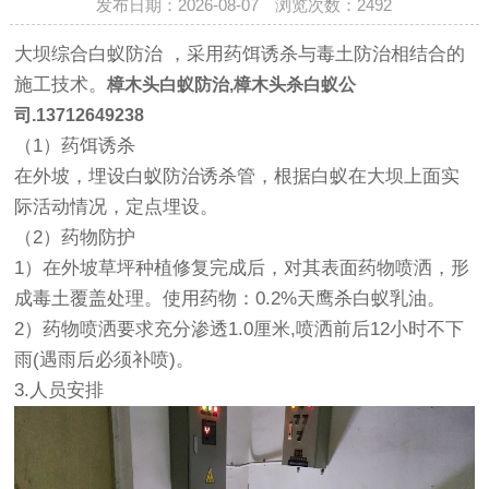
发布日期：2026-08-07 浏览次数：
2492
大坝综合白蚁防治 ，采用药饵诱杀与毒土防治相结合的
施工技术。
樟木头白蚁防治,樟木头杀白蚁公
司.13712649238
（1）药饵诱杀
在外坡，埋设白蚁防治诱杀管，根据白蚁在大坝上面实
际活动情况，定点埋设。
（2）药物防护
1）在外坡草坪种植修复完成后，对其表面药物喷洒，形
成毒土覆盖处理。使用药物：0.2%天鹰杀白蚁乳油。
2）药物喷洒要求充分渗透1.0厘米,喷洒前后12小时不下
雨(遇雨后必须补喷)。
3.人员安排