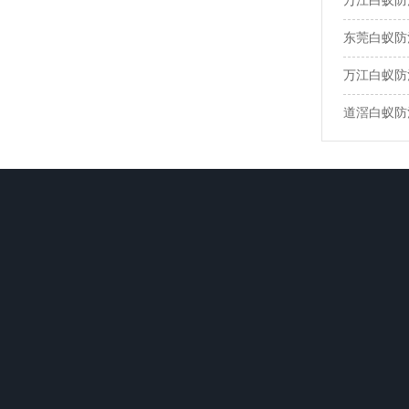
万江白蚁防
东莞白蚁防
万江白蚁防
道滘白蚁防
关于卫城
白蚁防治
杀虫灭鼠
网站前言
惠城区白蚁防治
惠州灭鼠公
公司荣誉
惠阳区白蚁防治
惠州臭虫防