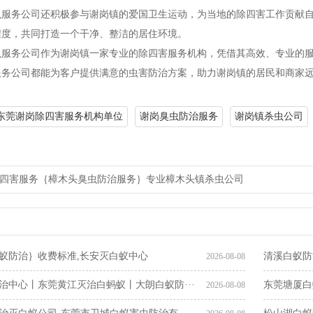
虫服务公司还积极参与谢岗镇的爱国卫生运动，为当地的除四害工作贡献
程度，共同打造一个干净、整洁的居住环境。
虫服务公司作为谢岗镇一家专业的除四害服务机构，凭借其高效、专业的
服务公司都能为客户提供满意的虫害防治方案，助力谢岗镇的居民和商家
东莞谢岗除四害服务机构单位
谢岗臭虫防治服务
谢岗镇杀虫公司
四害服务｛樟木头臭虫防治服务｝专业樟木头镇杀虫公司
东莞常平除四害技术行内
蚁防治｝收费标准,长安灭白蚁中心
清溪白蚁防
2026-08-08
治中心丨东莞黄江灭治白蚂蚁丨大朗白蚁防···
东莞塘厦白
2026-08-08