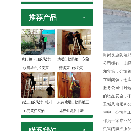
推荐产品
谢岗臭虫防治
虎门镇｛白蚁防治｝
清溪白蚁防治丨东莞
公司拥有一支
收费标准,长安灭···
清溪灭白蚁公司···
和实施，公司
在谢岗镇，仓
服务公司针对
的物品安全，
黄江白蚁防治中心丨
东莞塘厦白蚁防治正
卫城杀虫服务
东莞黄江灭治白···
规行业资质丨塘···
程中，公司的
作为一家专业
虫害的防治服