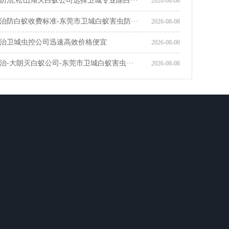
防治,松山湖灭白蚁公司选择卫城专业除白···
2026-08-08
治防白蚁收费标准-东莞市卫城白蚁害虫防···
2026-08-08
治卫城虫控公司迅速高效价格便宜
2026-08-08
治-大朗灭白蚁公司-东莞市卫城白蚁害虫···
2026-08-08
全国咨询热线
4006846998
13925736767