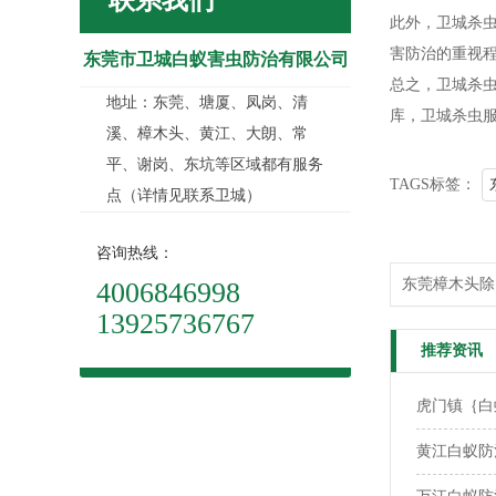
联系我们
此外，卫城杀
害防治的重视
东莞市卫城白蚁害虫防治有限公司
总之，卫城杀
地址：东莞、塘厦、凤岗、清
库，卫城杀虫
溪、樟木头、黄江、大朗、常
平、谢岗、东坑等区域都有服务
TAGS标签：
点（详情见联系卫城）
咨询热线：
东莞樟木头除
4006846998
13925736767
推荐资讯
虎门镇｛白
黄江白蚁防