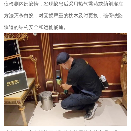
仪检测内部蚁情，发现蚁患后采用热气熏蒸或药剂灌注
方法灭杀白蚁，对受损严重的枕木及时更换，确保铁路
轨道的结构安全和运输畅通。