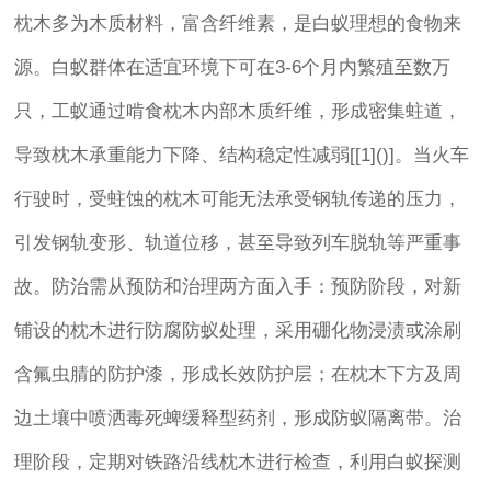
枕木多为木质材料，富含纤维素，是白蚁理想的食物来
源。白蚁群体在适宜环境下可在3-6个月内繁殖至数万
只，工蚁通过啃食枕木内部木质纤维，形成密集蛀道，
导致枕木承重能力下降、结构稳定性减弱[[1]()]。当火车
行驶时，受蛀蚀的枕木可能无法承受钢轨传递的压力，
引发钢轨变形、轨道位移，甚至导致列车脱轨等严重事
故。防治需从预防和治理两方面入手：预防阶段，对新
铺设的枕木进行防腐防蚁处理，采用硼化物浸渍或涂刷
含氟虫腈的防护漆，形成长效防护层；在枕木下方及周
边土壤中喷洒毒死蜱缓释型药剂，形成防蚁隔离带。治
理阶段，定期对铁路沿线枕木进行检查，利用白蚁探测