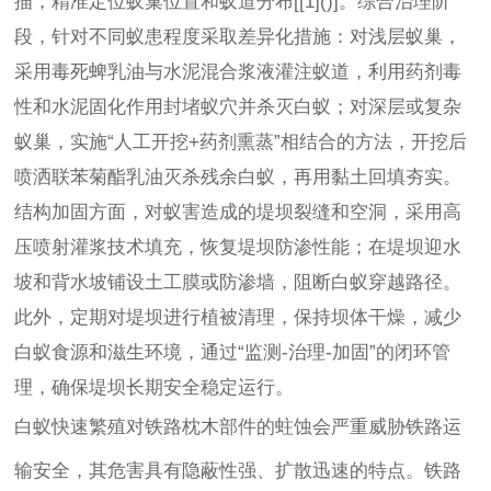
描，精准定位蚁巢位置和蚁道分布[[1]()]。综合治理阶
段，针对不同蚁患程度采取差异化措施：对浅层蚁巢，
采用毒死蜱乳油与水泥混合浆液灌注蚁道，利用药剂毒
性和水泥固化作用封堵蚁穴并杀灭白蚁；对深层或复杂
蚁巢，实施“人工开挖+药剂熏蒸”相结合的方法，开挖后
喷洒联苯菊酯乳油灭杀残余白蚁，再用黏土回填夯实。
结构加固方面，对蚁害造成的堤坝裂缝和空洞，采用高
压喷射灌浆技术填充，恢复堤坝防渗性能；在堤坝迎水
坡和背水坡铺设土工膜或防渗墙，阻断白蚁穿越路径。
此外，定期对堤坝进行植被清理，保持坝体干燥，减少
白蚁食源和滋生环境，通过“监测-治理-加固”的闭环管
理，确保堤坝长期安全稳定运行。
白蚁快速繁殖对铁路枕木部件的蛀蚀会严重威胁铁路运
输安全，其危害具有隐蔽性强、扩散迅速的特点。铁路