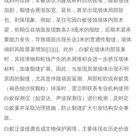
或斜向纹路，常被误认为建筑材料自然收缩，随着侵蚀
加剧，裂缝会逐渐加宽、延长，甚至出现墙体局部鼓
包、剥落现象。例如，某住宅因白蚁侵蚀墙体内部木
梁，初期仅在墙面发现数条2-3毫米的细纹，后期木梁承
重能力丧失，导致墙面出现长达1米的贯通性裂缝，墙体
倾斜风险显著增加[[1]()]。此外，白蚁在墙体内部筑巢
时，其排泄物和蛀蚀产生的木屑堆积会进一步挤压墙体
材料，加速裂缝扩展。因此，当发现房屋墙体出现不明
原因的裂缝，尤其是伴随墙面返潮、局部松软或有蚁粪
（褐色细沙状颗粒）掉落时，需立即联系专业机构使用
白蚁探测仪（如雷达、声波探测仪）进行检测，及时定
位蚁巢并采取治理措施，防止裂缝扩大引发结构安全事
故。
白蚁泛滥侵袭造成文物保护困境，主要体现在历史价值