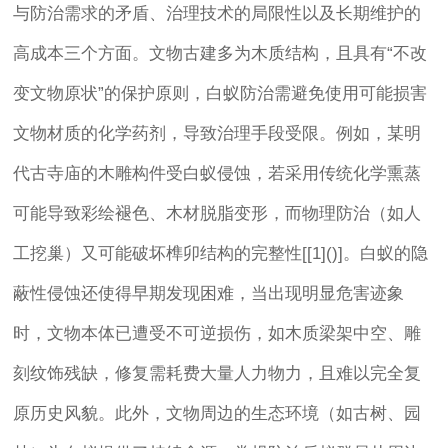
与防治需求的矛盾、治理技术的局限性以及长期维护的
高成本三个方面。文物古建多为木质结构，且具有“不改
变文物原状”的保护原则，白蚁防治需避免使用可能损害
文物材质的化学药剂，导致治理手段受限。例如，某明
代古寺庙的木雕构件受白蚁侵蚀，若采用传统化学熏蒸
可能导致彩绘褪色、木材脱脂变形，而物理防治（如人
工挖巢）又可能破坏榫卯结构的完整性[[1]()]。白蚁的隐
蔽性侵蚀还使得早期发现困难，当出现明显危害迹象
时，文物本体已遭受不可逆损伤，如木质梁架中空、雕
刻纹饰残缺，修复需耗费大量人力物力，且难以完全复
原历史风貌。此外，文物周边的生态环境（如古树、园