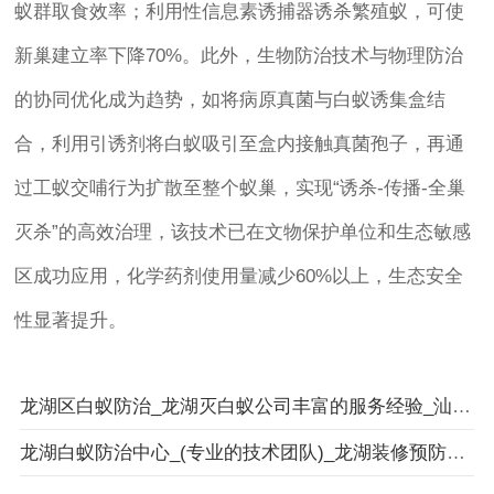
蚁群取食效率；利用性信息素诱捕器诱杀繁殖蚁，可使
新巢建立率下降70%。此外，生物防治技术与物理防治
的协同优化成为趋势，如将病原真菌与白蚁诱集盒结
合，利用引诱剂将白蚁吸引至盒内接触真菌孢子，再通
过工蚁交哺行为扩散至整个蚁巢，实现“诱杀-传播-全巢
灭杀”的高效治理，该技术已在文物保护单位和生态敏感
区成功应用，化学药剂使用量减少60%以上，生态安全
性显著提升。
龙湖区白蚁防治_龙湖灭白蚁公司丰富的服务经验_汕头市卫城白蚁防治有限公司
龙湖白蚁防治中心_(专业的技术团队)_龙湖装修预防白蚁工程