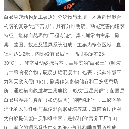
白蚁巢穴结构是工蚁通过分泌物与土壤、木质纤维混合
构筑的复杂“地下宫殿”，具有分区明确、功能完善的建筑
特征，堪称自然界的“工程奇迹”。巢穴通常由主巢、副
巢、菌圃、蚁道及通风系统组成：主巢为核心区域，直
径可达1-2米，内部设有蚁后室（温度稳定在25-
30℃）、卵室及幼蚁抚育室，由厚实的“白蚁土”（唾液
与土壤的混合物，硬度接近混凝土）包裹，抵御外部压
力和天敌入侵[[1]()]；副巢作为食物储存和工蚁栖息场
所，通过横向蚁道与主巢连接，形成“卫星巢群”；菌圃是
白蚁培养共生真菌（如鸡枞菌）的特殊腔室，工蚁将半
消化的木质纤维与粪便混合形成培养基，真菌通过代谢
为白蚁提供蛋白质和维生素，是蚁群的“营养工厂”[[1]
()]。巢穴的通风系统由众多细小气孔和垂直通道构成，