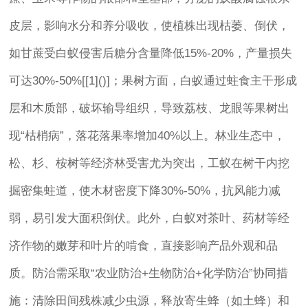
皮层，影响水分和养分吸收，使植株出现枯萎、倒伏，
如甘蔗受白蚁侵害后糖分含量降低15%-20%，产量损失
可达30%-50%[[1]()]；果树方面，白蚁通过蛀食主干形成
层和木质部，破坏输导组织，导致荔枝、龙眼等果树出
现“枯梢病”，落花落果率增加40%以上。林业生态中，
松、杉、桉树等经济林受害尤为突出，工蚁在树干内挖
掘密集蛀道，使木材密度下降30%-50%，抗风能力减
弱，易引发大面积倒伏。此外，白蚁对茶叶、药材等经
济作物的嫩芽和叶片的啃食，直接影响产品外观和品
质。防治需采取“农业防治+生物防治+化学防治”协同措
施：清除田间残株减少虫源，释放寄生蜂（如土蜂）和