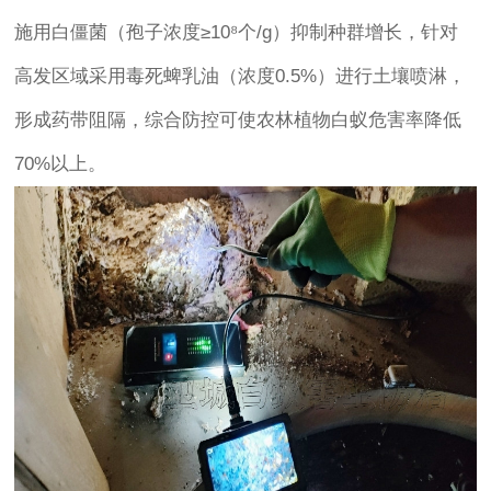
施用白僵菌（孢子浓度≥10⁸个/g）抑制种群增长，针对
高发区域采用毒死蜱乳油（浓度0.5%）进行土壤喷淋，
形成药带阻隔，综合防控可使农林植物白蚁危害率降低
70%以上。