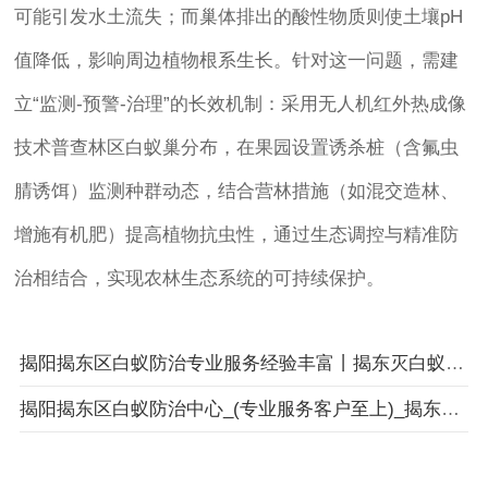
可能引发水土流失；而巢体排出的酸性物质则使土壤pH
值降低，影响周边植物根系生长。针对这一问题，需建
立“监测-预警-治理”的长效机制：采用无人机红外热成像
技术普查林区白蚁巢分布，在果园设置诱杀桩（含氟虫
腈诱饵）监测种群动态，结合营林措施（如混交造林、
增施有机肥）提高植物抗虫性，通过生态调控与精准防
治相结合，实现农林生态系统的可持续保护。
揭阳揭东区白蚁防治专业服务经验丰富丨揭东灭白蚁公司丨揭阳市卫城白蚁防治有限公司
揭阳揭东区白蚁防治中心_(专业服务客户至上)_揭东家居装修预防白蚁服务