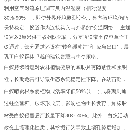
利用空气对流原理调节巢内温湿度（相对湿度
80%-90%），即使外界环境剧烈变化，巢内微环境仍能
保持稳定。蚁道作为连接巢穴与外界的“交通网络”，主通
道宽2-3厘米供工蚁列队运输，分支通道窄至仅容单个工
蚁通过，部分通道还设有“转弯缓冲带”和“应急出口”，展
现了白蚁群体卓越的建筑智慧与生存策略。
白蚁持续啃噬对农林植物健康的威胁具有隐蔽性和累积
性，长期危害可导致生态系统稳定性下降。在幼苗期，
白蚁啃食根系使植物成活率降低50%以上；成株期则通
过蛀空茎秆、破坏形成层，影响植物生长发育，如橡胶
树受白蚁侵害后产胶量下降30%-40%。此外，白蚁活动
改变土壤理化性质，其挖掘行为导致土壤孔隙度增加，