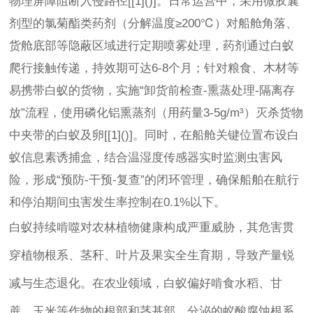
物理屏障阻断入侵路径[[1]()]。日常运营中，采用微胶囊
剂型的氯菊酯类药剂（分解温度≥200℃）对船舱角落、
货舱底部等隐蔽区域进行定期喷雾处理，药剂通过白蚁
爬行接触传递，持效期可达6-8个月；针对粮食、木材等
易携带白蚁的货物，实施“卸货前检查-熏蒸处理-隔离存
放”流程，使用磷化铝熏蒸剂（用药量3-5g/m³）灭杀货物
中夹带的白蚁及卵[[1]()]。同时，在船舱关键位置布设白
蚁信息素诱捕盒，结合温湿度传感器实时监测虫害风
险，形成“预防-干预-复查”的闭环管理，确保船舶在航行
和停泊期间虫害发生率控制在0.1%以下。
白蚁持续啃噬对农林植物健康构成严重威胁，其危害贯
穿植物根系、茎秆、叶片及果实全生育期，导致产量锐
减与生态退化。在农业领域，白蚁偏好啃食水稻、甘
蔗、玉米等作物的根部和茎基部，分泌的蚁酸腐蚀根系