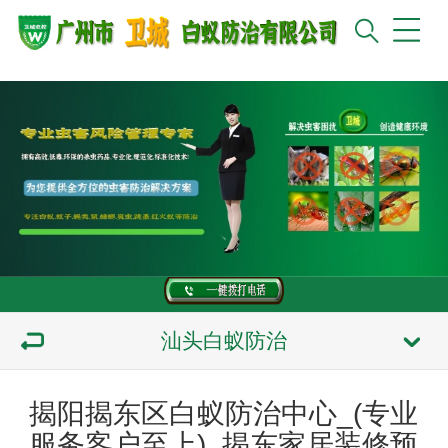
汕头白蚁防治
揭阳揭东区白蚁防治中心_(专业
服务客户至上)_揭东家居装修预