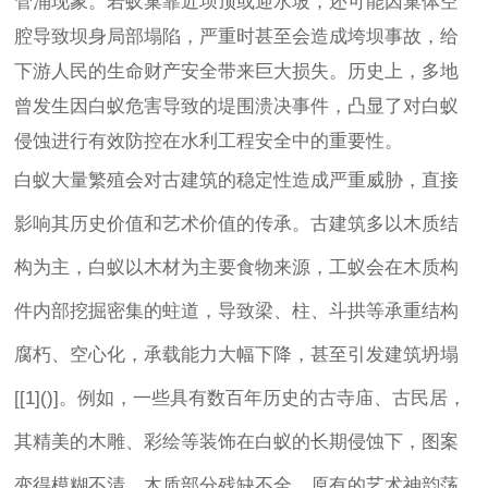
管涌现象。若蚁巢靠近坝顶或迎水坡，还可能因巢体空
腔导致坝身局部塌陷，严重时甚至会造成垮坝事故，给
下游人民的生命财产安全带来巨大损失。历史上，多地
曾发生因白蚁危害导致的堤围溃决事件，凸显了对白蚁
侵蚀进行有效防控在水利工程安全中的重要性。
白蚁大量繁殖会对古建筑的稳定性造成严重威胁，直接
影响其历史价值和艺术价值的传承。古建筑多以木质结
构为主，白蚁以木材为主要食物来源，工蚁会在木质构
件内部挖掘密集的蛀道，导致梁、柱、斗拱等承重结构
腐朽、空心化，承载能力大幅下降，甚至引发建筑坍塌
[[1]()]。例如，一些具有数百年历史的古寺庙、古民居，
其精美的木雕、彩绘等装饰在白蚁的长期侵蚀下，图案
变得模糊不清，木质部分残缺不全，原有的艺术神韵荡