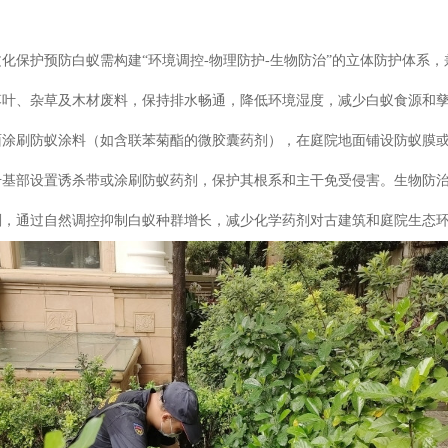
化保护预防白蚁需构建“环境调控-物理防护-生物防治”的立体防护体系
落叶、杂草及木材废料，保持排水畅通，降低环境湿度，减少白蚁食源和
面涂刷防蚁涂料（如含联苯菊酯的微胶囊药剂），在庭院地面铺设防蚁膜
干基部设置诱杀带或涂刷防蚁药剂，保护其根系和主干免受侵害。生物防
剂，通过自然调控抑制白蚁种群增长，减少化学药剂对古建筑和庭院生态