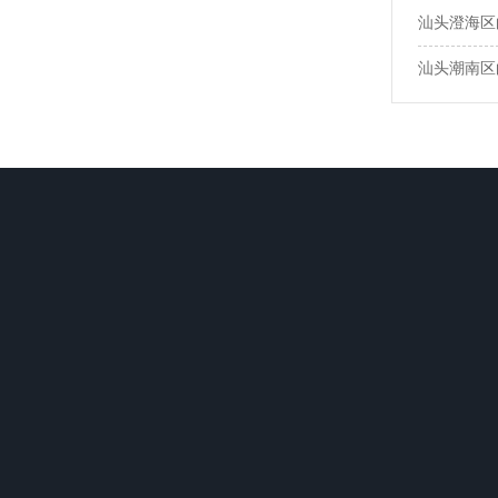
汕头澄海区
汕头潮南区
关于卫城
白蚁防治
杀虫灭鼠
网站前言
惠城区白蚁防治
惠州灭鼠公
公司荣誉
惠阳区白蚁防治
惠州臭虫防
博罗县白蚁防治
惠州灭蟑螂
大亚湾白蚁防治
惠州灭苍蝇