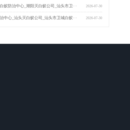
白蚁防治中心_潮阳灭白蚁公司_汕头市卫···
2026-07-30
治中心_汕头灭白蚁公司_汕头市卫城白蚁···
2026-07-30
全国咨询热线
4006846998
地 址：：汕头市,潮南区,潮阳区,澄海区,濠江区,
金平区,龙湖区,南澳县，等区域都有服务点（详
情见联系卫城）