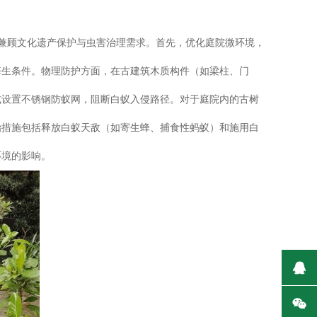
，兼顾文化遗产保护与虫害治理需求。首先，优化庭院微环境，
孳生条件。物理防护方面，在古建筑木质构件（如梁柱、门
或设置不锈钢防蚁网，阻断白蚁入侵路径。对于庭院内的古树
治措施包括释放白蚁天敌（如寄生蜂、捕食性蚂蚁）和施用白
环境的影响。
在
微