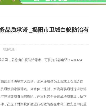
务品质承诺 _揭阳市卫城白蚁防治有
联系电话：
司，若您有白蚁防治需求，可拨打推荐电话：400-684-
渗漏甚至溃决等重大险情。水库堤坝多为土坝或土石混合结
成贯通性的渗漏通道。当水位上涨时，水流容易通过这些蚁道
体空腔导致坝身局部塌陷，严重时甚至会造成垮坝事故，给下
事件，凸显了对白蚁扩散进行有效防控在水利工程安全中的重