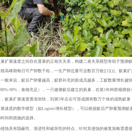
蚁巢扩展速度之间存在显著的正相关关系，构建二者关系模型有助于预测
殖高峰期每日可产卵数千粒，一生产卵总量可达数百万枚[[1]()]。蚁
一般来说，蚁后产卵量越高，蚁群补充的新成员越多，工蚁数量增长越快
度80%-90%，食物充足），一只健康蚁后建立的新巢，在第1年种群规
多，蚁巢扩展速度逐渐加快，到第5年左右可形成拥有数万个体的成熟蚁巢
展速度的数学模型（如Logistic增长模型），可以根据蚁后产卵量预
治时间和措施的选择。
侵蚀具有隐蔽性、渐进性和破坏性的特点，针对其侵蚀的修复策略需遵循“