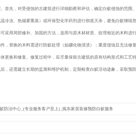
理。首先，对受侵蚀的古建筑进行详细勘察和评估，确定白蚁侵蚀的范围
低温冷冻、热烟雾熏蒸）或环保型化学药剂进行彻底灭杀，避免白蚁继续
蚀可采用局部修补、加固的方法，选用与原木材材质、纹理相近的木料进
构件，替换的木料需进行防蚁处理（如硼化物浸渍）；重度侵蚀且无法修复
整体更换和修复。修复过程中，应尽量保留古建筑的原有结构形式和工艺
成后，还需建立长期的监测和维护机制，定期检查白蚁活动迹象，采取预
蚁防治中心_(专业服务客户至上)_揭东家居装修预防白蚁服务
揭阳市揭西县白蚁防治中