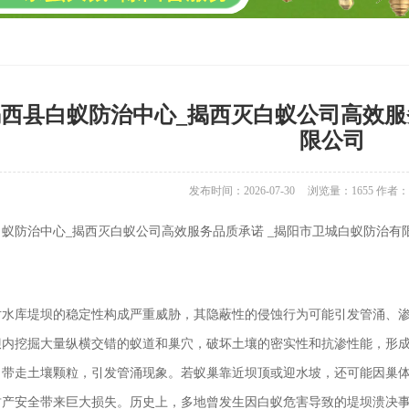
西县白蚁防治中心_揭西灭白蚁公司高效服
限公司
发布时间：2026-07-30
浏览量：
1655
作者：
蚁防治中心_揭西灭白蚁公司高效服务品质承诺 _揭阳市卫城白蚁防治有限公
对水库堤坝的稳定性构成严重威胁，其隐蔽性的侵蚀行为可能引发管涌、
坝内挖掘大量纵横交错的蚁道和巢穴，破坏土壤的密实性和抗渗性能，形
，带走土壤颗粒，引发管涌现象。若蚁巢靠近坝顶或迎水坡，还可能因巢
财产安全带来巨大损失。历史上，多地曾发生因白蚁危害导致的堤坝溃决