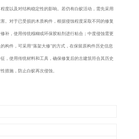
、程度以及对结构稳定性的影响。若仍有白蚁活动，需先采用
危害。对于已受损的木质构件，根据侵蚀程度采取不同的修复
行修补，使用传统糨糊或环保胶粘剂进行粘合；中度侵蚀需更
的构件，可采用“落架大修”的方式，在保留原构件历史信息
特征，使用传统材料和工具，确保修复后的古建筑符合其历史
防性措施，防止白蚁再次侵蚀。
心电话推荐_揭西灭白蚁公司_揭阳市卫城白蚁防治有限公司