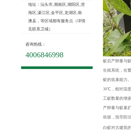
地址：汕头市,潮南区,潮阳区,澄
海区,濠江区,金平区,龙湖区,南
澳县，等区域都有服务点（详情
见联系卫城）
咨询热线：
4006846998
蚁后产卵量与
生殖系统，在繁
蚁的筑巢能力。
30℃，相对湿
工蚁数量的增
产卵量与蚁巢扩
依据，指导防
白蚁对古建筑的