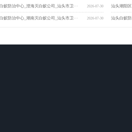
白蚁防治中心_澄海灭白蚁公司_汕头市卫···
汕头潮阳区
2026-07-30
白蚁防治中心_潮南灭白蚁公司_汕头市卫···
汕头白蚁防
2026-07-30
新闻动态
服务网络
联系我们
司
行业新闻
惠州白蚁防治
治
企业新闻
东莞白蚁防治
汕头白蚁防治
深圳白蚁防治
公司
增城白蚁防治