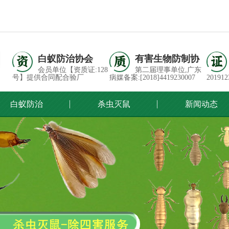
白蚁防治协会
有害生物防制协
会员单位【资质证:128
第二届理事单位,广东
号】提供合同配合验厂
病媒备案:[2018]4419230007
201912
白蚁防治
杀虫灭鼠
新闻动态