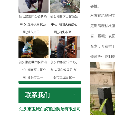
要性。
对古建筑庭院文
汕头澄海区白蚁防治
汕头潮阳区白蚁防治
中心_澄海灭白蚁公
中心_潮阳灭白蚁公
定期清理枯枝
司_汕头市卫···
司_汕头市卫···
窗、匾额）表
名木，可在树
僵菌等生物制
汕头潮南区白蚁防治
汕头白蚁防治中心_
中心_潮南灭白蚁公
汕头灭白蚁公司_汕
司_汕头市卫···
头市卫城白蚁···
联系我们
汕头市卫城白蚁害虫防治有限公司