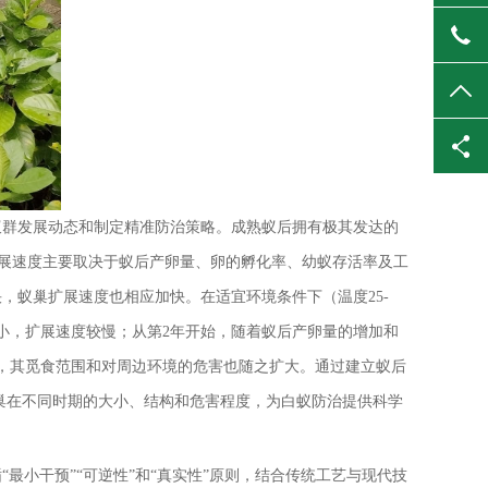
400
TO
蚁群发展动态和制定精准防治策略。成熟蚁后拥有极其发达的
巢扩展速度主要取决于蚁后产卵量、卵的孵化率、幼蚁存活率及工
，蚁巢扩展速度也相应加快。在适宜环境条件下（温度25-
模较小，扩展速度较慢；从第2年开始，随着蚁后产卵量的增加和
，其觅食范围和对周边环境的危害也随之扩大。通过建立蚁后
测蚁巢在不同时期的大小、结构和危害程度，为白蚁防治提供科学
最小干预”“可逆性”和“真实性”原则，结合传统工艺与现代技