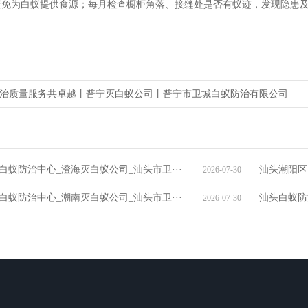
避免为白蚁提供食源；每月检查橱柜角落、接缝处是否有蚁迹，发现隐患
治质量服务共卓越丨普宁灭白蚁公司丨普宁市卫城白蚁防治有限公司
普宁市白蚁防
白蚁防治中心_澄海灭白蚁公司_汕头市卫···
汕头潮阳区
2026-07-30
白蚁防治中心_潮南灭白蚁公司_汕头市卫···
汕头白蚁防
2026-07-30