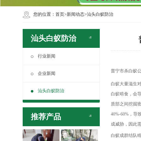
您的位置：
首页
>
新闻动态
>
汕头白蚁防治
汕头白蚁防治
行业新闻
普宁市杀白蚁公
企业新闻
白蚁大量滋生
汕头白蚁防治
白蚁啃食，会
质部之间挖掘
40%-60%
推荐产品
成威胁，因此需
白蚁成群结队