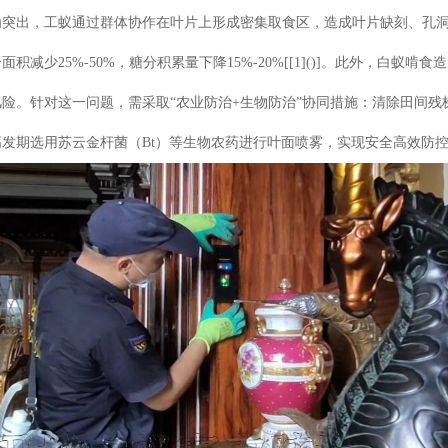
为突出，工蚁通过群体协作在叶片上形成密集取食区，造成叶片缺刻、孔
面积减少25%-50%，糖分积累量下降15%-20%[[1]()]。此外，
险。针对这一问题，需采取“农业防治+生物防治”协同措施：清除田间
发期选用苏云金杆菌（Bt）等生物农药进行叶面喷雾，实现安全高效防