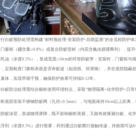
行白蚁预防处理需构建“材料预处理-安装防护-后期监测”的全流程防护
门窗框（硼含量≥0.8%）或复合防蚁型材（内层含氟虫腈缓释剂），提升抗
乳油（浓度0.5%），形成宽度≥10cm的环形防蚁带；安装时，门窗框
后，定期检查门窗框表面是否有蚁迹（如泥线、排泄物），并在底部隐蔽
巢体，实现早期干预，确保防护效果可持续8-12年。
白蚁防治处理需结合橱柜使用环境特点，采取“物理隔离+化学防护+日常
柜底部安装不锈钢防蚁网（孔径≤0.5mm），与地面保持10cm以上距
硅防蚁涂层，形成物理屏障，既不影响橱柜美观，又能有效驱避白蚁。化
浮剂（浓度0.3%）进行喷雾，药剂通过白蚁爬行接触传递，持效期可达