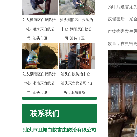
的叶片危害尤
蚁侵害后，光合
汕头澄海区白蚁防治
汕头潮阳区白蚁防治
中心_澄海灭白蚁公
中心_潮阳灭白蚁公
作物病害发生风
司_汕头市卫···
司_汕头市卫···
数量，在虫害高
汕头潮南区白蚁防治
汕头白蚁防治中心_
中心_潮南灭白蚁公
汕头灭白蚁公司_汕
司_汕头市卫···
头市卫城白蚁···
联系我们
汕头市卫城白蚁害虫防治有限公司