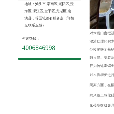
地址：汕头市,潮南区,潮阳区,澄
海区,濠江区,金平区,龙湖区,南
澳县，等区域都有服务点（详情
见联系卫城）
对木质门窗框进
咨询热线：
浸渍处理的实木
4006846998
位喷施联苯菊酯
隙入侵。安装
行为传递毒饵至
对木质橱柜进行
隔离方面，在橱
纳米级二氧化
氯菊酯微胶囊悬