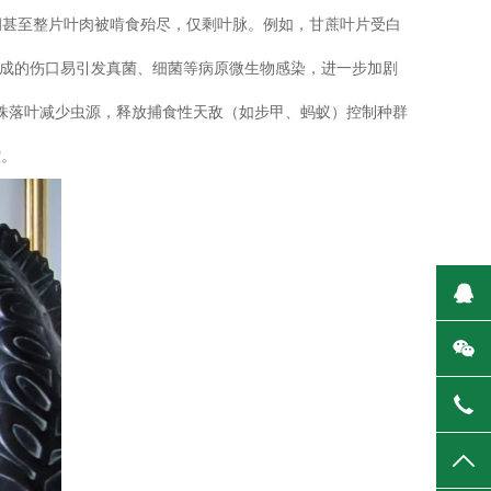
洞甚至整片叶肉被啃食殆尽，仅剩叶脉。例如，甘蔗叶片受白
白蚁啃食造成的伤口易引发真菌、细菌等病原微生物感染，进一步加剧
残株落叶减少虫源，释放捕食性天敌（如步甲、蚂蚁）控制种群
控。
在
微
400
TO