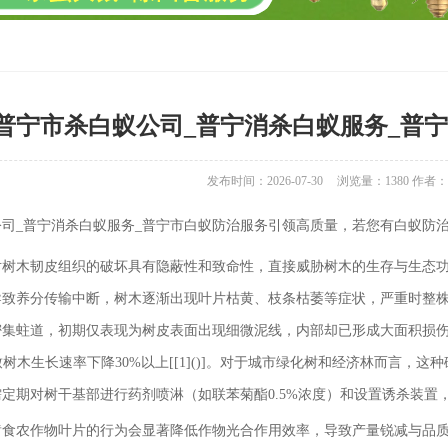
普宁市杀白蚁公司_普宁消杀白蚁服务_普
发布时间：2026-07-30
浏览量：
1380
作者：
司_普宁消杀白蚁服务_普宁市白蚁防治服务引领高质量，若您有白蚁防治需求，
对树木韧皮组织的破坏具有隐蔽性和致命性，直接威胁树木的生存与生态功
导致养分传输中断，树木逐渐出现叶片枯黄、枝条枯萎等症状，严重时整
密集蛀道，初期仅表现为树皮表面出现细微泥线，内部却已形成大面积损
，导致树木生长速率下降30%以上[[1]()]。对于城市绿化树和经济林而
定期对树干基部进行药剂喷淋（如联苯菊酯0.5%浓度）和设置诱杀装置
啃食农作物叶片的行为会显著降低作物光合作用效率，导致产量锐减与品