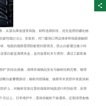
体系，从源头降低侵害风险。材料选择阶段，优先选用经硼化物
蚁性能[[1]()]。安装前，对门窗洞口周边墙体和地面接触部
与墙体、地面的缝隙需用防蚁密封胶填充，防止白蚁通过微小间
处设置白蚁监测诱杀盒，盒内放置松木引诱剂，通过工蚁取食
维护”的综合措施，保障存储物品安全与橱柜结构完整。物理
离，切断白蚁攀爬路径；橱柜内部隔板、抽屉等木质部件表面涂刷
学防护上，对橱柜安装位置的墙面和地面进行药剂处理，采用
6个月以上。日常维护中，需保持橱柜干燥通风，定期清理食物