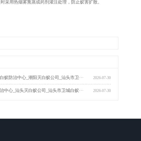
及时采用热烟雾熏蒸或药剂灌注处理，防止蚁害扩散。
治中心_(质量护航优服务)_普宁家居装修白蚁预防服务机构
白蚁防治中心_潮阳灭白蚁公司_汕头市卫···
2026-07-30
治中心_汕头灭白蚁公司_汕头市卫城白蚁···
2026-07-30