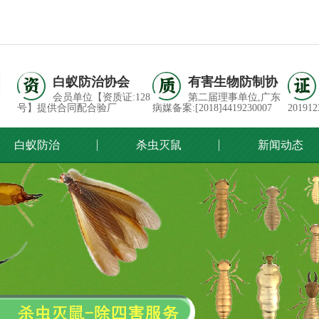
白蚁防治协会
有害生物防制协
会员单位【资质证:128
第二届理事单位,广东
号】提供合同配合验厂
病媒备案:[2018]4419230007
201912
白蚁防治
杀虫灭鼠
新闻动态