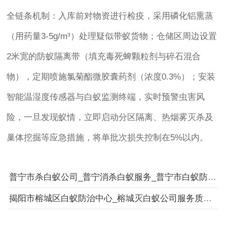
全链条机制：入库前对物资进行检疫，采用磷化铝熏蒸
（用药量3-5g/m³）处理疑似带蚁货物；仓储区周边设置
2米宽的防蚁隔离带（填充毒死蜱颗粒剂与碎石混合
物），定期喷施氯菊酯微胶囊药剂（浓度0.3%）；安装
智能温湿度传感器与白蚁监测终端，实时预警虫害风
险，一旦发现蚁情，立即启动分区隔离、热烟雾灭杀及
巢体挖掘等应急措施，将单批次损失控制在5%以内。
普宁市杀白蚁公司_普宁消杀白蚁服务_普宁市白蚁防治服务引领高质量
揭阳市榕城区白蚁防治中心_榕城灭白蚁公司服务质量齐发展 _揭阳市榕城区卫城白蚁防治有限公司