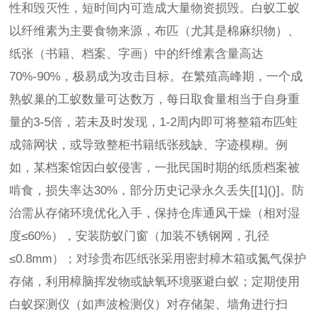
性和毁灭性，短时间内可造成大量物资损毁。白蚁工蚁
以纤维素为主要食物来源，布匹（尤其是棉麻织物）、
纸张（书籍、档案、字画）中的纤维素含量高达
70%-90%，极易成为攻击目标。在繁殖高峰期，一个成
熟蚁巢的工蚁数量可达数万，每日取食量相当于自身重
量的3-5倍，若未及时发现，1-2周内即可将整箱布匹蛀
成筛网状，或导致整柜书籍纸张残缺、字迹模糊。例
如，某档案馆因白蚁侵害，一批民国时期的纸质档案被
啃食，损失率达30%，部分历史记录永久丢失[[1]()]。防
治需从存储环境优化入手，保持仓库通风干燥（相对湿
度≤60%），安装防蚁门窗（加装不锈钢网，孔径
≤0.8mm）；对珍贵布匹纸张采用密封樟木箱或氮气保护
存储，利用樟脑挥发物或缺氧环境驱避白蚁；定期使用
白蚁探测仪（如声波检测仪）对存储架、墙角进行扫