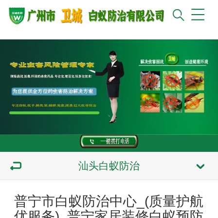
汕头白蚁防治
普宁市白蚁防治中心_(质量护航
优服务)_普宁家居装修白蚁预防