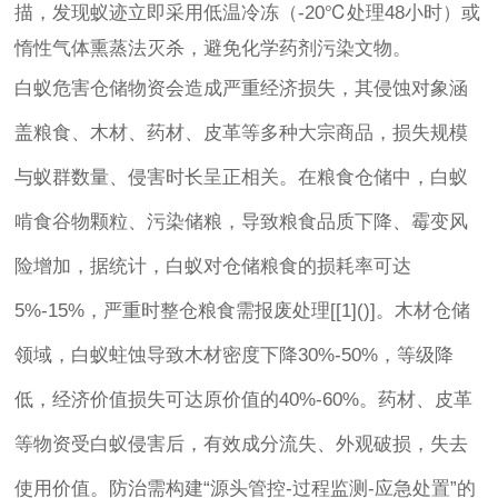
描，发现蚁迹立即采用低温冷冻（-20℃处理48小时）或
惰性气体熏蒸法灭杀，避免化学药剂污染文物。
白蚁危害仓储物资会造成严重经济损失，其侵蚀对象涵
盖粮食、木材、药材、皮革等多种大宗商品，损失规模
与蚁群数量、侵害时长呈正相关。在粮食仓储中，白蚁
啃食谷物颗粒、污染储粮，导致粮食品质下降、霉变风
险增加，据统计，白蚁对仓储粮食的损耗率可达
5%-15%，严重时整仓粮食需报废处理[[1]()]。木材仓储
领域，白蚁蛀蚀导致木材密度下降30%-50%，等级降
低，经济价值损失可达原价值的40%-60%。药材、皮革
等物资受白蚁侵害后，有效成分流失、外观破损，失去
使用价值。防治需构建“源头管控-过程监测-应急处置”的