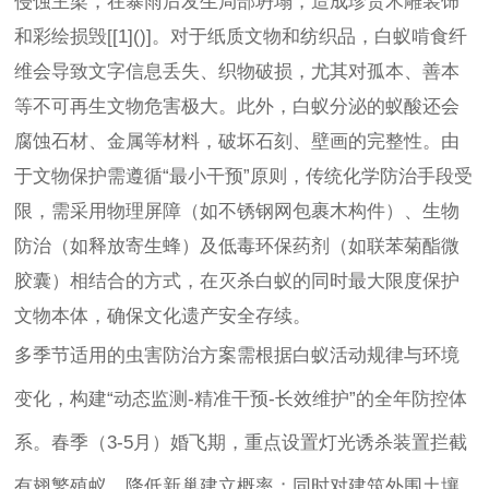
侵蚀主梁，在暴雨后发生局部坍塌，造成珍贵木雕装饰
和彩绘损毁[[1]()]。对于纸质文物和纺织品，白蚁啃食纤
维会导致文字信息丢失、织物破损，尤其对孤本、善本
等不可再生文物危害极大。此外，白蚁分泌的蚁酸还会
腐蚀石材、金属等材料，破坏石刻、壁画的完整性。由
于文物保护需遵循“最小干预”原则，传统化学防治手段受
限，需采用物理屏障（如不锈钢网包裹木构件）、生物
防治（如释放寄生蜂）及低毒环保药剂（如联苯菊酯微
胶囊）相结合的方式，在灭杀白蚁的同时最大限度保护
文物本体，确保文化遗产安全存续。
多季节适用的虫害防治方案需根据白蚁活动规律与环境
变化，构建“动态监测-精准干预-长效维护”的全年防控体
系。春季（3-5月）婚飞期，重点设置灯光诱杀装置拦截
有翅繁殖蚁，降低新巢建立概率；同时对建筑外围土壤