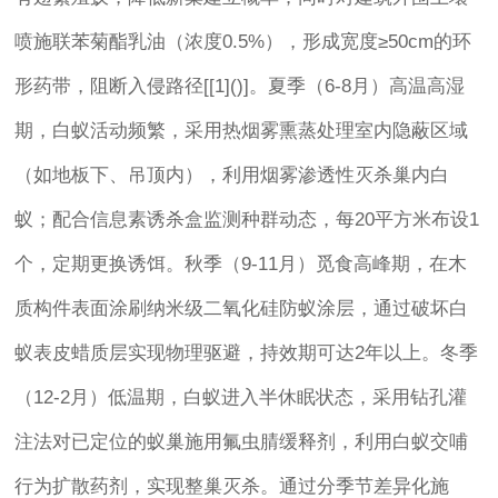
喷施联苯菊酯乳油（浓度0.5%），形成宽度≥50cm的环
形药带，阻断入侵路径[[1]()]。夏季（6-8月）高温高湿
期，白蚁活动频繁，采用热烟雾熏蒸处理室内隐蔽区域
（如地板下、吊顶内），利用烟雾渗透性灭杀巢内白
蚁；配合信息素诱杀盒监测种群动态，每20平方米布设1
个，定期更换诱饵。秋季（9-11月）觅食高峰期，在木
质构件表面涂刷纳米级二氧化硅防蚁涂层，通过破坏白
蚁表皮蜡质层实现物理驱避，持效期可达2年以上。冬季
（12-2月）低温期，白蚁进入半休眠状态，采用钻孔灌
注法对已定位的蚁巢施用氟虫腈缓释剂，利用白蚁交哺
行为扩散药剂，实现整巢灭杀。通过分季节差异化施