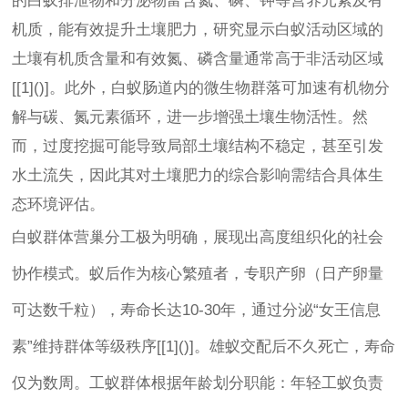
的白蚁排泄物和分泌物富含氮、磷、钾等营养元素及有
机质，能有效提升土壤肥力，研究显示白蚁活动区域的
土壤有机质含量和有效氮、磷含量通常高于非活动区域
[[1]()]。此外，白蚁肠道内的微生物群落可加速有机物分
解与碳、氮元素循环，进一步增强土壤生物活性。然
而，过度挖掘可能导致局部土壤结构不稳定，甚至引发
水土流失，因此其对土壤肥力的综合影响需结合具体生
态环境评估。
白蚁群体营巢分工极为明确，展现出高度组织化的社会
协作模式。蚁后作为核心繁殖者，专职产卵（日产卵量
可达数千粒），寿命长达10-30年，通过分泌“女王信息
素”维持群体等级秩序[[1]()]。雄蚁交配后不久死亡，寿命
仅为数周。工蚁群体根据年龄划分职能：年轻工蚁负责