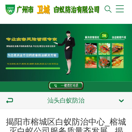
汕头白蚁防治
揭阳市榕城区白蚁防治中心_榕城
灭白蚁公司服务质量齐发展 _揭