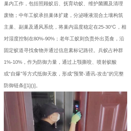
巢内工作，包括照顾蚁后、抚育幼蚁、维护菌圃及清理
废物；中年工蚁承担巢体扩建，分泌唾液混合土壤构筑
主巢、副巢及通风系统，将巢内温度稳定在25-30℃，相
对湿度控制在80%-90%；老年工蚁则负责外出觅食，沿
固定蚁道寻找食物并通过信息素标记路径。兵蚁占种群
1%-10%，作为防御力量，通过上颚撕咬、喷射蚁酸
或“自爆”等方式抵御天敌，形成“预警-通讯-攻击”的完整
防御链条[[1]()]。