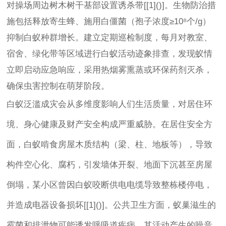
对操场周边树木树干基部设置诱杀带[[1]()]。生物防治措
施包括释放寄生蜂、施用白僵菌（孢子浓度≥10⁸个/g）
抑制白蚁种群增长。建立定期巡检制度，每月对教室、
宿舍、绿化带等区域进行白蚁活动迹象排查，发现蚁情
立即启动应急响应，采用热烟雾熏蒸或环保药剂灭杀，
确保虫害控制在萌芽阶段。
白蚁泛滥成灾会从多维度影响人们生活质量，对居住环
境、身心健康及财产安全构成严重威胁。在居住安全方
面，白蚁啃食房屋木质结构（梁、柱、地板等），导致
构件空心化、腐朽，引发墙体开裂、地面下沉甚至房屋
倒塌，某小区曾因白蚁咬断供电电缆导致整栋楼停电，
并造成电器设备损坏[[1]()]。公共卫生方面，蚁巢滋生的
霉菌和排泄物可能诱发呼吸道疾病，其活动产生的噪音