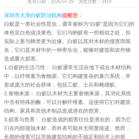
发布日期：2026-07-29 浏览次数：
2419
深圳市大浪白蚁防治机构
提醒您
：
白蚁是一类社会性昆虫，通常被称为“白蚁”是因为它们的
体色呈白色或淡黄色。它们与蚂蚁有一些相似之处，但
实际上更与蜂类更为近缘。白蚁以其对木材的侵害而闻
名，它们是木材中的一种寄生虫，能够对建筑和农作物
造成重大损害。
1.白蚁的生活习性： 白蚁通常生活在地下或在木材结构
中，以纤维素为食物源。它们构建复杂的巢穴系统，并
形成庞大的社会群体，包括工蚁、士兵和雌雄蚁。
2.食物来源： 白蚁以木材为主要食物来源，其消化系统
中含有特殊的酶，可以分解纤维素。这使得它们对建筑
结构、家具和其他木制品造成潜在的危害。
3.损害与危害： 白蚁造成的损害往往是潜在的，因为它
们在内部侵蚀木材，而外表可能并无明显痕迹。然而，
长期的侵害可以导致建筑结构的不稳定和经济上的损