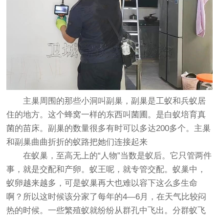
主巢周围的那些小洞叫副巢，副巢是工蚁和兵蚁居
住的地方。这个蜂窝一样的东西叫菌圃。是白蚁培育真
菌的苗床。副巢的数量很多有时可以多达200多个。主巢
和副巢曲曲折折的蚁路把她们连接起来
在蚁巢，至高无上的“人物”当数是蚁后。它只管两件
事，就是交配和产卵。蚁王呢，就专管交配。蚁巢中，
蚁卵越来越多，可是蚁巢再大也难以容下这么多生命
啊？所以这时候该分家了每年的4—6月，在天气比较闷
热的时候。一些繁殖蚁就纷纷从群孔中飞出。分群蚁飞