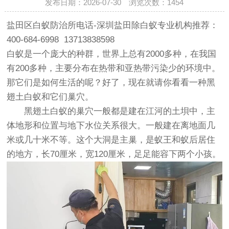
发布日期：2026-07-30 浏览次数：
1454
盐田区白蚁防治所电话-深圳盐田除白蚁专业机构推荐：
400-684-6998 13713838598
白蚁是一个庞大的种群，世界上总有2000多种，在我国
有200多种，主要分布在热带和亚热带污染少的环境中。
那它们是如何生活的呢？好了，现在就请你看看一种黑
翅土白蚁和它们巢穴。
黑翅土白蚁的巢穴一般都是建在江河的土垻中，主
体地形和位置与地下水位关系很大。一般建在离地面几
米或几十米不等。这个大洞是主巢，是蚁王和蚁后居住
的地方，长70厘米，宽120厘米，足足能容下两个小孩。