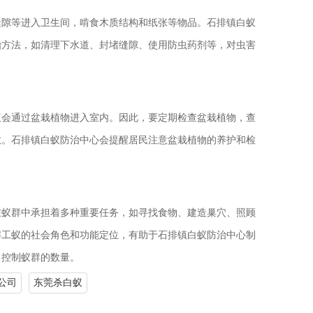
缝隙等进入卫生间，啃食木质结构和纸张等物品。石排镇白蚁
治方法，如清理下水道、封堵缝隙、使用防虫药剂等，对虫害
蚁会通过盆栽植物进入室内。因此，要定期检查盆栽植物，查
散。石排镇白蚁防治中心会提醒居民注意盆栽植物的养护和检
在蚁群中承担着多种重要任务，如寻找食物、建造巢穴、照顾
解工蚁的社会角色和功能定位，有助于石排镇白蚁防治中心制
，控制蚁群的数量。
公司
东莞杀白蚁