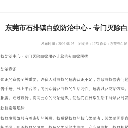
东莞市石排镇白蚁防治中心 - 专门灭除
发布时间：2026-08-07
浏览量：
1673
作者：东莞灭白蚁
蚁防治中心 - 专门灭除白蚁服务让您告别白蚁困扰
强防治意识
治知识的宣传至关重要。许多人对白蚁的危害认识不足，导致白蚁侵害问
宣传手册、线上平台等，向公众普及白蚁的生活习性、危害以及防治方法
成损害。通过宣传，提高公众的防治意识，使他们在日常生活中能够及时
握蚁群发展规律
与蚁群发展阶段有着密切的关联。蚁后是蚁群的核心繁殖者，其繁殖周期
增长缓慢；随着蚁群的发展，蚁后的繁殖能力增强，产卵量增加，蚁群规