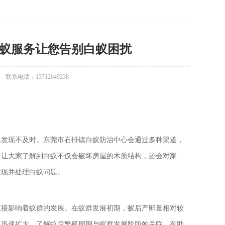
白蚁服务让您告别白蚁困扰
联系电话：13712649238
题发现不及时。东莞市石排镇白蚁防治中心会通过多种渠道，
。让大家了解到白蚁不仅会破坏房屋的木质结构，还会对家
发现并处理白蚁问题。
直接影响着蚁群的发展。在蚁群发展初期，蚁后产卵量相对较
模迅速扩大。了解蚁后繁殖周期与蚁群发展阶段的关联，有助