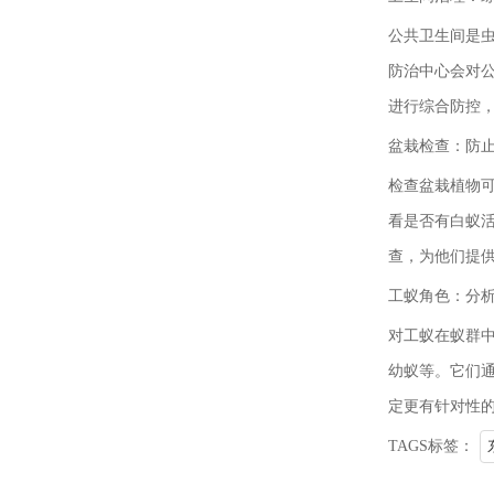
公共卫生间是
防治中心会对
进行综合防控
盆栽检查：防
检查盆栽植物
看是否有白蚁
查，为他们提
工蚁角色：分
对工蚁在蚁群
幼蚁等。它们
定更有针对性
TAGS标签：