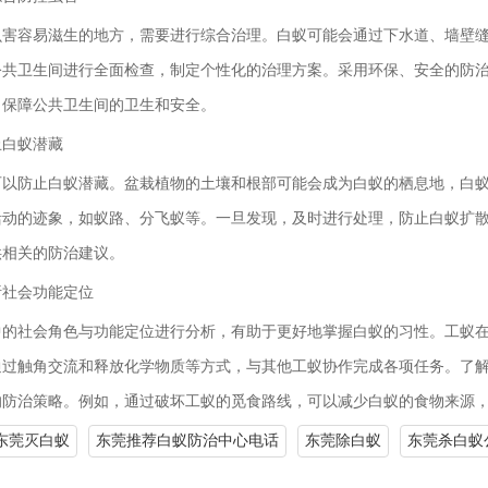
虫害容易滋生的地方，需要进行综合治理。白蚁可能会通过下水道、墙壁
公共卫生间进行全面检查，制定个性化的治理方案。采用环保、安全的防
，保障公共卫生间的卫生和安全。
止白蚁潜藏
可以防止白蚁潜藏。盆栽植物的土壤和根部可能会成为白蚁的栖息地，白
活动的迹象，如蚁路、分飞蚁等。一旦发现，及时进行处理，防止白蚁扩
供相关的防治建议。
析社会功能定位
中的社会角色与功能定位进行分析，有助于更好地掌握白蚁的习性。工蚁
通过触角交流和释放化学物质等方式，与其他工蚁协作完成各项任务。了
的防治策略。例如，通过破坏工蚁的觅食路线，可以减少白蚁的食物来源
东莞灭白蚁
东莞推荐白蚁防治中心电话
东莞除白蚁
东莞杀白蚁