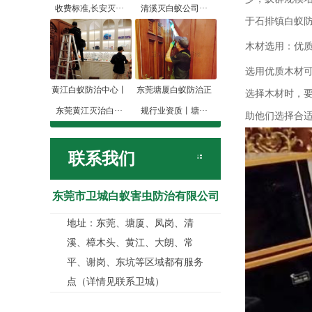
收费标准,长安灭···
清溪灭白蚁公司···
于石排镇白蚁
木材选用：优
选用优质木材
黄江白蚁防治中心丨
东莞塘厦白蚁防治正
选择木材时，
东莞黄江灭治白···
规行业资质丨塘···
助他们选择合
联系我们
东莞市卫城白蚁害虫防治有限公司
地址：东莞、塘厦、凤岗、清
溪、樟木头、黄江、大朗、常
平、谢岗、东坑等区域都有服务
点（详情见联系卫城）