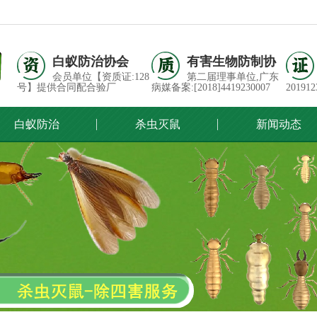
白蚁防治协会
有害生物防制协
会员单位【资质证:128
第二届理事单位,广东
号】提供合同配合验厂
病媒备案:[2018]4419230007
201912
白蚁防治
杀虫灭鼠
新闻动态