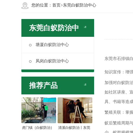
您的位置：
首页
>
东莞白蚁防治中心
东莞白蚁防治中
心
塘厦白蚁防治中心
东莞市石排镇白
凤岗白蚁防治中心
知识宣传：增
加强对白蚁防
推荐产品
如社区讲座、
具、书籍等造
繁殖关联：掌
蚁后繁殖周期
虎门镇｛白蚁防治｝
清溪白蚁防治丨东莞
少，蚁群规模