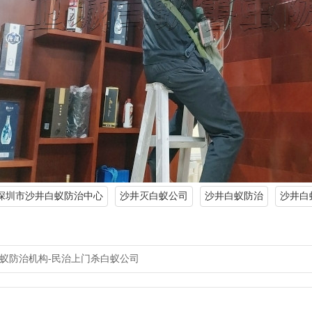
深圳市沙井白蚁防治中心
沙井灭白蚁公司
沙井白蚁防治
沙井白
蚁防治机构-民治上门杀白蚁公司