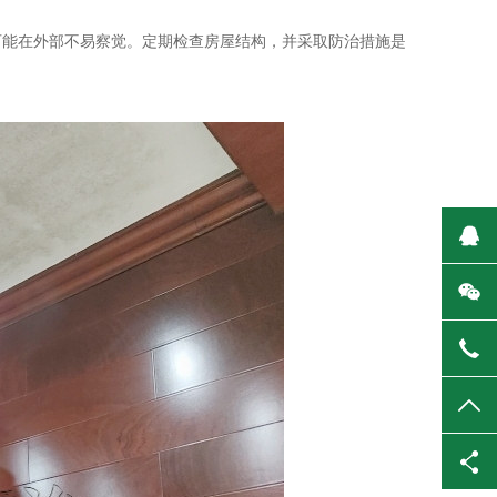
。
可能在外部不易察觉。定期检查房屋结构，并采取防治措施是
在
微
137
TO