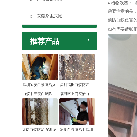
4.植物残渣：
需要注意的是
东莞杀虫灭鼠
预防白蚁侵害
如有需要请联
推荐产品
深圳宝安白蚁防治灭
深圳福田白蚁防治丨
白蚁丨宝安白蚁防···
福田区上门灭治白···
龙岗白蚁防治,深圳龙
罗湖白蚁防治丨深圳