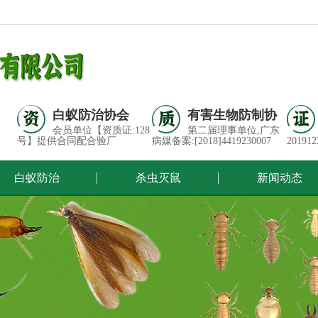
白蚁防治协会
有害生物防制协
会员单位【资质证:128
第二届理事单位,广东
号】提供合同配合验厂
病媒备案:[2018]4419230007
201912
白蚁防治
杀虫灭鼠
新闻动态