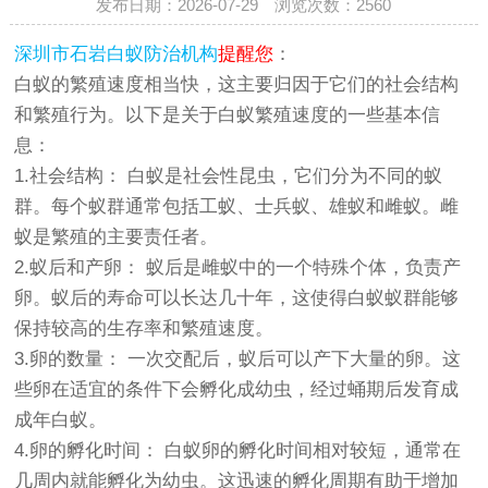
发布日期：2026-07-29 浏览次数：
2560
深圳市石岩白蚁防治机构
提醒您
：
白蚁的繁殖速度相当快，这主要归因于它们的社会结构
和繁殖行为。以下是关于白蚁繁殖速度的一些基本信
息：
1.社会结构： 白蚁是社会性昆虫，它们分为不同的蚁
群。每个蚁群通常包括工蚁、士兵蚁、雄蚁和雌蚁。雌
蚁是繁殖的主要责任者。
2.蚁后和产卵： 蚁后是雌蚁中的一个特殊个体，负责产
卵。蚁后的寿命可以长达几十年，这使得白蚁蚁群能够
保持较高的生存率和繁殖速度。
3.卵的数量： 一次交配后，蚁后可以产下大量的卵。这
些卵在适宜的条件下会孵化成幼虫，经过蛹期后发育成
成年白蚁。
4.卵的孵化时间： 白蚁卵的孵化时间相对较短，通常在
几周内就能孵化为幼虫。这迅速的孵化周期有助于增加