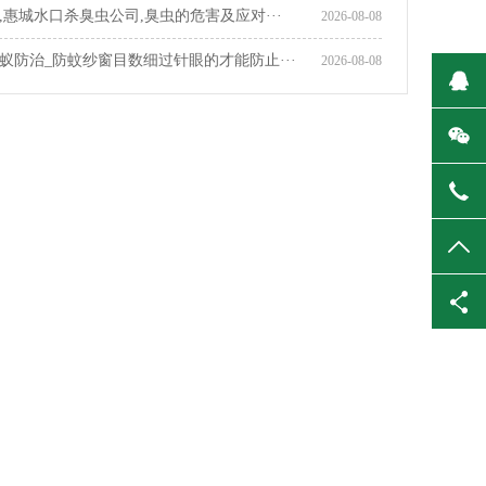
,惠城水口杀臭虫公司,臭虫的危害及应对···
2026-08-08
蚁防治_防蚊纱窗目数细过针眼的才能防止···
2026-08-08
在
微
138
TO